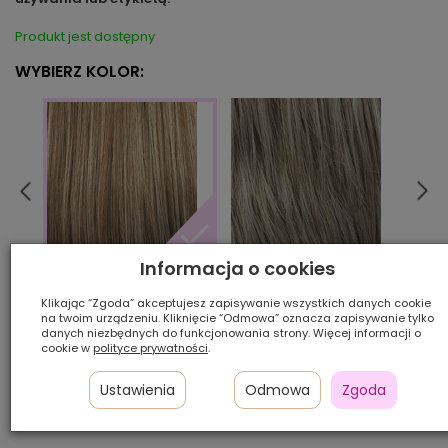
Produkt jest dostępny
WYBIERZ KOLOR:
Informacja o cookies
101/60/14
14/8
10/24/80
Klikając “Zgoda” akceptujesz zapisywanie wszystkich danych cookie
na twoim urządzeniu. Kliknięcie “Odmowa” oznacza zapisywanie tylko
danych niezbędnych do funkcjonowania strony. Więcej informacji o
Ilość szt.:
cookie w
polityce prywatności
.
600,00 zł
Ustawienia
Odmowa
Zgoda