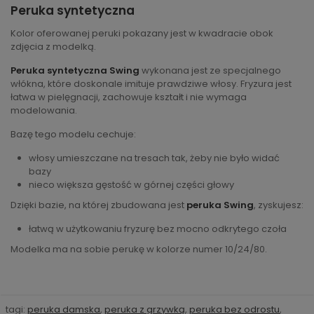
Peruka syntetyczna
Kolor oferowanej peruki pokazany jest w kwadracie obok
zdjęcia z modelką.
Peruka syntetyczna Swing
wykonana jest ze specjalnego
włókna, które doskonale imituje prawdziwe włosy. Fryzura jest
łatwa w pielęgnacji, zachowuje kształt i nie wymaga
modelowania.
Bazę tego modelu cechuje:
włosy umieszczane na tresach tak, żeby nie było widać
bazy
nieco większa gęstość w górnej części głowy
Dzięki bazie, na której zbudowana jest
peruka Swing
, zyskujesz:
łatwą w użytkowaniu fryzurę bez mocno odkrytego czoła
Modelka ma na sobie perukę w kolorze numer 10/24/80.
tagi:
peruka damska
,
peruka z grzywką
,
peruka bez odrostu
,