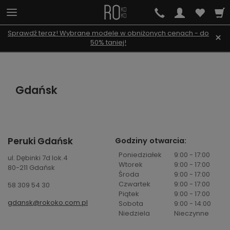
Sprawdź teraz! Wybrane modele w obniżonych cenach - do
×
50% taniej!
Gdańsk
Peruki Gdańsk
Godziny otwarcia:
Poniedziałek
9:00 - 17:00
ul. Dębinki 7d lok.4
Wtorek
9:00 - 17:00
80-211 Gdańsk
Środa
9:00 - 17:00
Czwartek
9:00 - 17:00
58 309 54 30
Piątek
9:00 - 17:00
gdansk@rokoko.com.pl
Sobota
9:00 - 14:00
Niedziela
Nieczynne