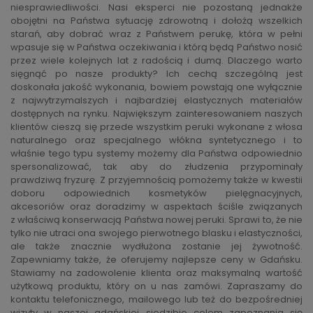
niesprawiedliwości. Nasi eksperci nie pozostaną jednakże
obojętni na Państwa sytuację zdrowotną i dołożą wszelkich
starań, aby dobrać wraz z Państwem perukę, która w pełni
wpasuje się w Państwa oczekiwania i którą będą Państwo nosić
przez wiele kolejnych lat z radością i dumą. Dlaczego warto
sięgnąć po nasze produkty? Ich cechą szczególną jest
doskonała jakość wykonania, bowiem powstają one wyłącznie
z najwytrzymalszych i najbardziej elastycznych materiałów
dostępnych na rynku. Największym zainteresowaniem naszych
klientów cieszą się przede wszystkim peruki wykonane z włosa
naturalnego oraz specjalnego włókna syntetycznego i to
właśnie tego typu systemy możemy dla Państwa odpowiednio
spersonalizować, tak aby do złudzenia przypominały
prawdziwą fryzurę. Z przyjemnością pomożemy także w kwestii
doboru odpowiednich kosmetyków pielęgnacyjnych,
akcesoriów oraz doradzimy w aspektach ściśle związanych
z właściwą konserwacją Państwa nowej peruki. Sprawi to, że nie
tylko nie utraci ona swojego pierwotnego blasku i elastyczności,
ale także znacznie wydłużona zostanie jej żywotność.
Zapewniamy także, że oferujemy najlepsze ceny w Gdańsku.
Stawiamy na zadowolenie klienta oraz maksymalną wartość
użytkową produktu, który on u nas zamówi. Zapraszamy do
kontaktu telefonicznego, mailowego lub też do bezpośredniej
wizyty w naszej gdańskiej siedzibie celem zapoznania się