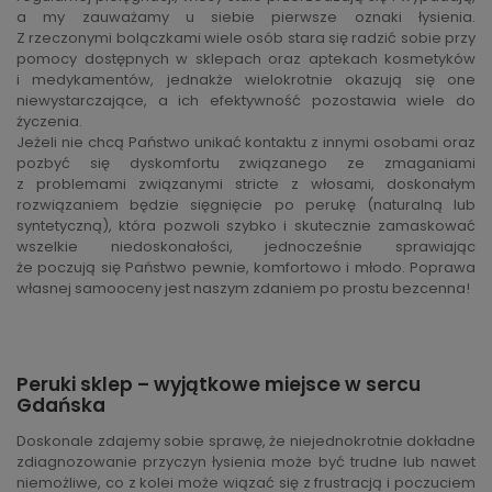
a my zauważamy u siebie pierwsze oznaki łysienia.
Z rzeczonymi bolączkami wiele osób stara się radzić sobie przy
pomocy dostępnych w sklepach oraz aptekach kosmetyków
i medykamentów, jednakże wielokrotnie okazują się one
niewystarczające, a ich efektywność pozostawia wiele do
życzenia.
Jeżeli nie chcą Państwo unikać kontaktu z innymi osobami oraz
pozbyć się dyskomfortu związanego ze zmaganiami
z problemami związanymi stricte z włosami, doskonałym
rozwiązaniem będzie sięgnięcie po perukę (naturalną lub
syntetyczną), która pozwoli szybko i skutecznie zamaskować
wszelkie niedoskonałości, jednocześnie sprawiając
że poczują się Państwo pewnie, komfortowo i młodo. Poprawa
własnej samooceny jest naszym zdaniem po prostu bezcenna!
Peruki sklep – wyjątkowe miejsce w sercu
Gdańska
Doskonale zdajemy sobie sprawę, że niejednokrotnie dokładne
zdiagnozowanie przyczyn łysienia może być trudne lub nawet
niemożliwe, co z kolei może wiązać się z frustracją i poczuciem