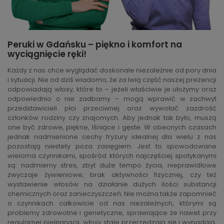
Peruki w Gdańsku – piękno i komfort na
wyciągnięcie ręki!
Każdy z nas chce wyglądać doskonale niezależnie od pory dnia
i sytuacji. Nie od dziś wiadomo, że za lwią część naszej prezencji
odpowiadają włosy, które to – jeżeli właściwie je ułożymy oraz
odpowiednio o nie zadbamy – mogą wprawić w zachwyt
przedstawicieli płci przeciwnej oraz wywołać zazdrość
członków rodziny czy znajomych. Aby jednak tak było, muszą
one być zdrowe, piękne, lśniące i gęste. W obecnych czasach
jednak nadmienione cechy fryzury idealnej dla wielu z nas
pozostają niestety poza zasięgiem. Jest to spowodowane
wieloma czynnikami, spośród których najczęściej spotykanymi
są: nadmierny stres, zbyt duże tempo życia, nieprawidłowe
zwyczaje żywieniowe, brak aktywności fizycznej, czy też
wystawienie włosów na działanie dużych ilości substancji
chemicznych oraz zanieczyszczeń. Nie można także zapomnieć
o czynnikach całkowicie od nas niezależnych, którymi są
problemy zdrowotne i genetyczne, sprawiające że nawet przy
regularnej pielęgnacji, włosy stale przerzedzają się i wypadają,