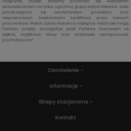
magicznej różdżki. Możemy pochwalić się wieloletnim
doświadczeniem na rynku, ogromną grupą stałych klientów, stale
poszerzającym się asortymentem produktów oraz
nieprzerwanym zwiększaniem kwalifikacji przez naszych
pracowników. Wybór salonu Rokoko to najlepszy wybór jaki mogą
Państwo podjąć, szczególnie jeżeli Państwa marzeniem są
piękne, wyjątkowe włosy oraz doskonałe samopoczucie
psychofizyczne!
Zamówienie
Informacje
Sklepy stacjonarne
Kontakt