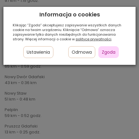
97 km - 1:15 godz.
Kartuzy
Informacja o cookies
37 km - 0:55 godz.
Klikając “Zgoda” akceptujesz zapisywanie wszystkich danych
Kościerzyna
cookie na twoim urządzeniu. Kliknięcie “Odmowa” oznacza
54 km - 0:59 godz.
zapisywanie tylko danych niezbędnych do funkcjonowania
strony. Więcej informacji o cookie w
polityce prywatności
.
Krynica Morska
76 km - 1:17 godz.
Ustawienia
Odmowa
Zgoda
Malbork
65 km - 0:59 godz.
Nowy Dwór Gdański
43 km - 0:36 km
Nowy Staw
51 km - 0:48 km
Pelplin
59 km - 0:52 godz.
Pruszcz Gdański
13 km - 0:25 godz.