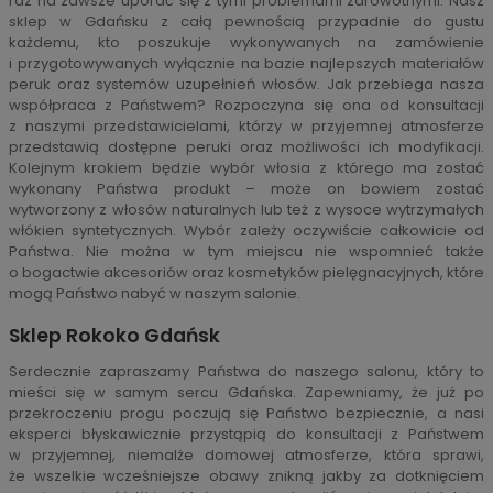
raz na zawsze uporać się z tymi problemami zdrowotnymi. Nasz
sklep w Gdańsku z całą pewnością przypadnie do gustu
każdemu, kto poszukuje wykonywanych na zamówienie
i przygotowywanych wyłącznie na bazie najlepszych materiałów
peruk oraz systemów uzupełnień włosów. Jak przebiega nasza
współpraca z Państwem? Rozpoczyna się ona od konsultacji
z naszymi przedstawicielami, którzy w przyjemnej atmosferze
przedstawią dostępne peruki oraz możliwości ich modyfikacji.
Kolejnym krokiem będzie wybór włosia z którego ma zostać
wykonany Państwa produkt – może on bowiem zostać
wytworzony z włosów naturalnych lub też z wysoce wytrzymałych
włókien syntetycznych. Wybór zależy oczywiście całkowicie od
Państwa. Nie można w tym miejscu nie wspomnieć także
o bogactwie akcesoriów oraz kosmetyków pielęgnacyjnych, które
mogą Państwo nabyć w naszym salonie.
Sklep Rokoko Gdańsk
Serdecznie zapraszamy Państwa do naszego salonu, który to
mieści się w samym sercu Gdańska. Zapewniamy, że już po
przekroczeniu progu poczują się Państwo bezpiecznie, a nasi
eksperci błyskawicznie przystąpią do konsultacji z Państwem
w przyjemnej, niemalże domowej atmosferze, która sprawi,
że wszelkie wcześniejsze obawy znikną jakby za dotknięciem