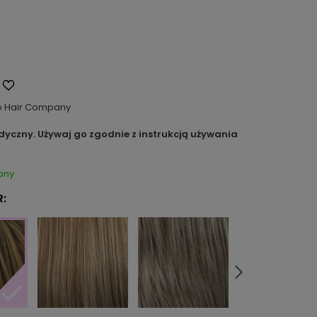
o Hair Company
dyczny. Używaj go zgodnie z instrukcją używania
pny
: