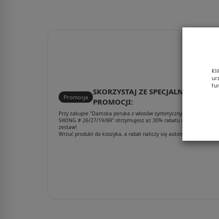
16/101/8R
Kl
ur
fu
SKORZYSTAJ ZE SPECJALNEJ
Promocja
PROMOCJI:
Przy zakupie "Damska peruka z włosów syntetycznych ciepły blond
SWING # 26/27/19/8R" otrzymujesz aż 30% rabatu na poniższy
zestaw!
Wrzuć produkt do koszyka, a rabat naliczy się automatycznie.