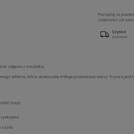
Pamiętaj, że preze
zależności od ustaw
Szybka
dostawa
bok zdjęcia z modelką.
ego włókna, które doskonale imituje prawdziwe włosy. Fryzura jest ł
 widać bazy
, zyskujesz:
o czoła