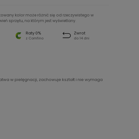
ntowany kolor może różnić się od rzeczywistego w
ień sprzętu, na którym jest wyświetlany.
Raty 0%
Zwrot
z Comfino
do 14 dni
atwa w pielęgnacji, zachowuje kształt i nie wymaga