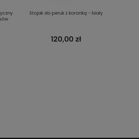
tyczny
Stojak do peruk z koronką - biały
Głowa do
osów
120,00 zł