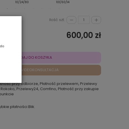
10/24/80
101/60/14
14/88/8R
Ilość szt.:
600,00 zł
 do
DODAJ DO KOSZYKA
VIDEOKONSULTACJA
atność przy odbiorze, Płatność przelewem, Przelewy
 Rokoko, Przelewy24, Comfino, Płatność przy zakupie
punkcie
ybkie płatności Blik.