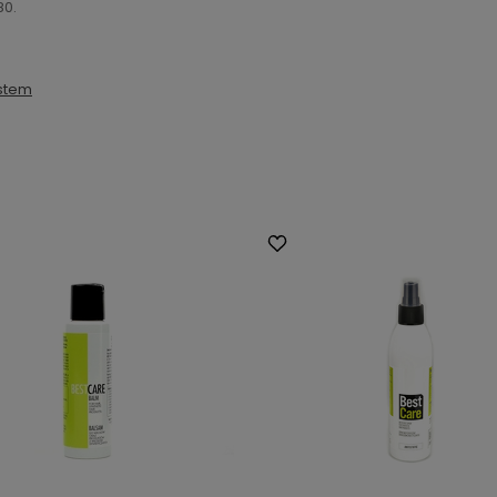
80.
stem