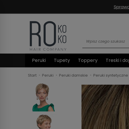
Sprawd
Wyszukaj
Peruki
Tupety
Toppery
Treski i do
Start
Peruki
Peruki damskie
Peruki syntetyczne