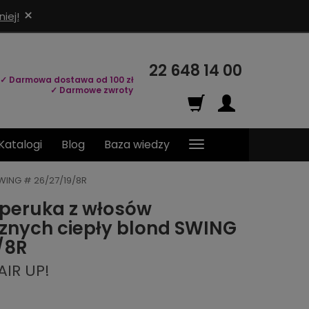
×
iej!
22 648 14 00
✓ Darmowa dostawa od 100 zł
✓ Darmowe zwroty
Katalogi
Blog
Baza wiedzy
WING # 26/27/19/8R
peruka z włosów
znych ciepły blond SWING
/8R
AIR UP!