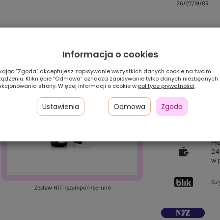
4/30/27/4R
830/28/30/4R
26/27/19/8R
Informacja o cookies
ikając “Zgoda” akceptujesz zapisywanie wszystkich danych cookie na twoim
ządzeniu. Kliknięcie “Odmowa” oznacza zapisywanie tylko danych niezbędnych
nkcjonowania strony. Więcej informacji o cookie w
polityce prywatności
.
Ustawienia
Odmowa
Zgoda
Pł
24
w 
Sz
Zestaw HIT! (szampon+serum)