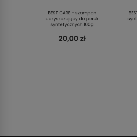
walna
BEST CARE - szampon
BES
oczyszczający do peruk
syn
syntetycznych 100g
20,00 zł