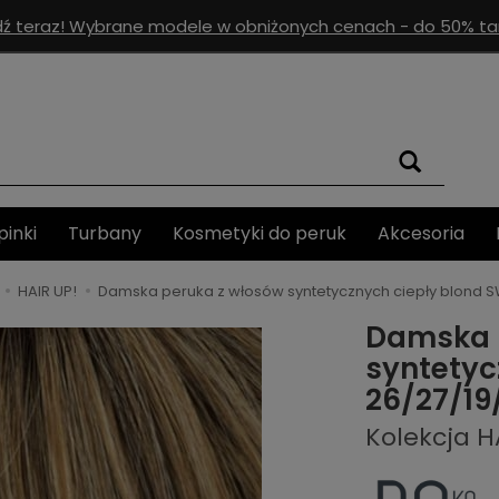
ź teraz! Wybrane modele w obniżonych cenach - do 50% tan
pinki
Turbany
Kosmetyki do peruk
Akcesoria
HAIR UP!
Damska peruka z włosów syntetycznych ciepły blond S
Damska 
syntetyc
26/27/19
Kolekcja H