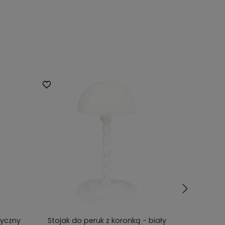
tyczny
Stojak do peruk z koronką - biały
Głowa do