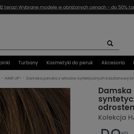
ź teraz! Wybrane modele w obniżonych cenach - do 50% tan
pinki
Turbany
Kosmetyki do peruk
Akcesoria
HAIR UP!
Damska peruka z włosów syntetycznych kasztanowy b
Damska 
syntetyc
odroste
Kolekcja H