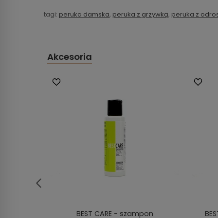
tagi:
peruka damska
,
peruka z grzywką
,
peruka z odro
Akcesoria
walna
BEST CARE - szampon
BES