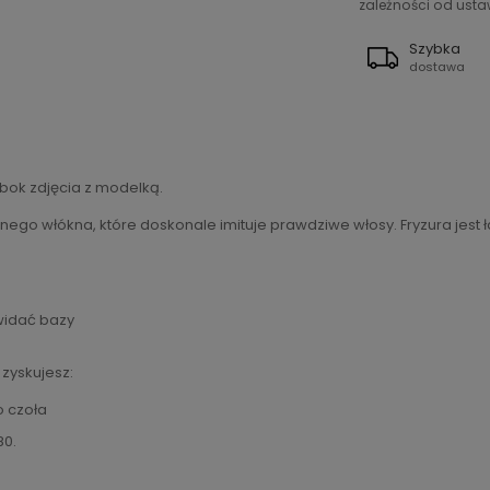
zależności od ustaw
Szybka
dostawa
bok zdjęcia z modelką.
ego włókna, które doskonale imituje prawdziwe włosy. Fryzura jest ł
 widać bazy
, zyskujesz:
o czoła
80.