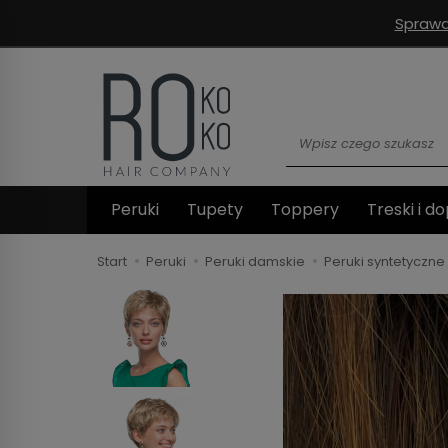
Sprawd
Wyszukaj
Peruki
Tupety
Toppery
Treski i do
Start
Peruki
Peruki damskie
Peruki syntetyczne