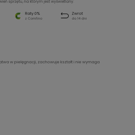
ień sprzętu, na którym jest wyświetlany.
Raty 0%
Zwrot
z Comfino
do 14 dni
atwa w pielęgnacji, zachowuje kształt i nie wymaga