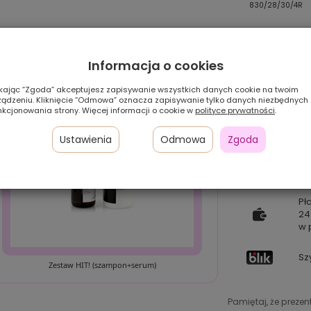
26/27/19/8R
4/30/27/4R
830/28/30/4R
Informacja o cookies
ikając “Zgoda” akceptujesz zapisywanie wszystkich danych cookie na twoim
ządzeniu. Kliknięcie “Odmowa” oznacza zapisywanie tylko danych niezbędnych
nkcjonowania strony. Więcej informacji o cookie w
polityce prywatności
.
Ustawienia
Odmowa
Zgoda
Pł
24
w 
Sz
Zestaw HIT! (szampon+serum)
Pamiętaj, że preze