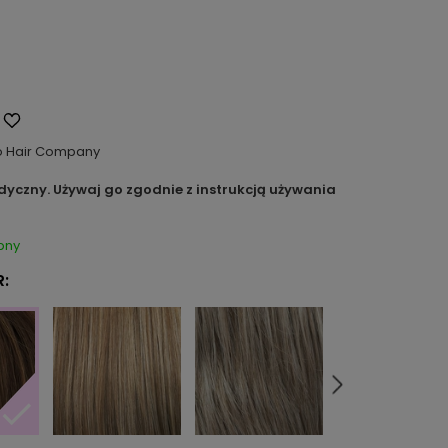
o Hair Company
dyczny. Używaj go zgodnie z instrukcją używania
pny
: