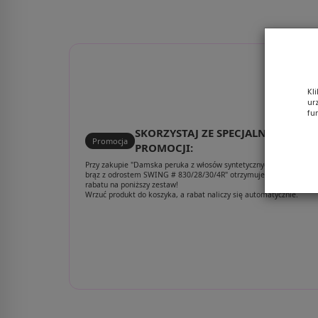
16/101/8R
Kl
ur
fu
SKORZYSTAJ ZE SPECJALNEJ
Promocja
PROMOCJI:
Przy zakupie "Damska peruka z włosów syntetycznych kasztanowy
brąz z odrostem SWING # 830/28/30/4R" otrzymujesz aż 30%
rabatu na poniższy zestaw!
Wrzuć produkt do koszyka, a rabat naliczy się automatycznie.