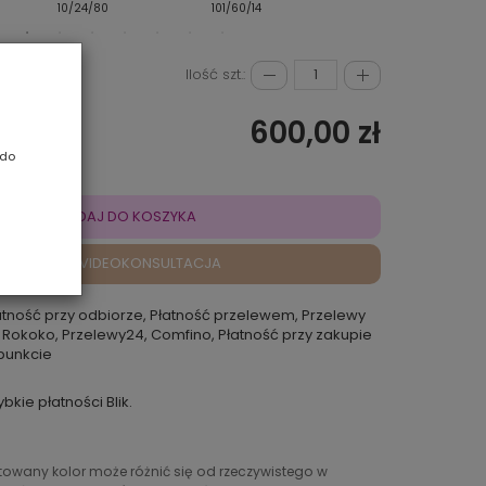
10/24/80
101/60/14
14/88/8R
Ilość szt.:
600,00 zł
 do
DODAJ DO KOSZYKA
VIDEOKONSULTACJA
atność przy odbiorze, Płatność przelewem, Przelewy
 Rokoko, Przelewy24, Comfino, Płatność przy zakupie
punkcie
ybkie płatności Blik.
ntowany kolor może różnić się od rzeczywistego w