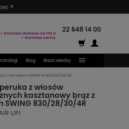
×
iej!
22 648 14 00
✓ Darmowa dostawa od 100 zł
✓ Darmowe zwroty
Katalogi
Blog
Baza wiedzy
rąz z odrostem SWING # 830/28/30/4R
peruka z włosów
znych kasztanowy brąz z
m SWING 830/28/30/4R
AIR UP!