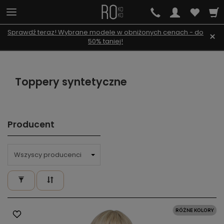
Sprawdź teraz! Wybrane modele w obniżonych cenach - do
×
50% taniej!
Toppery syntetyczne
Producent