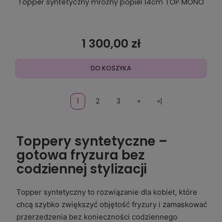
Topper syntetyczny mroźny popiel 14cm TOP MONO
1 300,00 zł
DO KOSZYKA
1
2
3
»
»|
Toppery syntetyczne –
gotowa fryzura bez
codziennej stylizacji
Topper syntetyczny to rozwiązanie dla kobiet, które
chcą szybko zwiększyć objętość fryzury i zamaskować
przerzedzenia bez konieczności codziennego