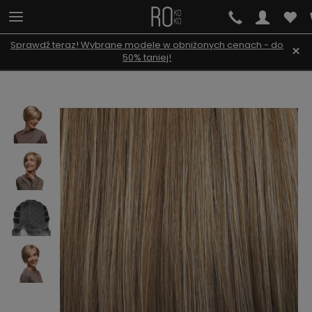
Sprawdź teraz! Wybrane modele w obniżonych cenach - do
×
50% taniej!