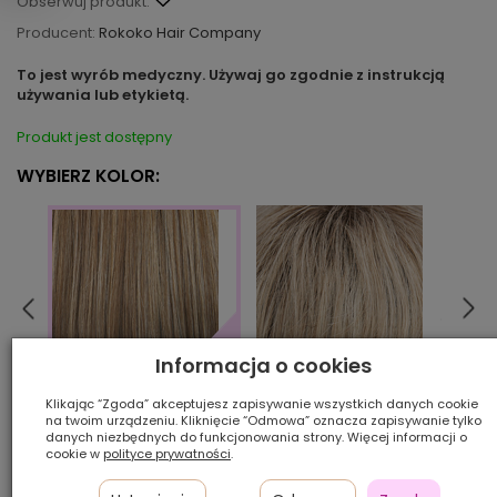
Obserwuj produkt:
Producent:
Rokoko Hair Company
To jest wyrób medyczny. Używaj go zgodnie z instrukcją
używania lub etykietą.
Produkt jest dostępny
WYBIERZ KOLOR:
Informacja o cookies
14/88/8R
24/10
Klikając “Zgoda” akceptujesz zapisywanie wszystkich danych cookie
10/24/80
na twoim urządzeniu. Kliknięcie “Odmowa” oznacza zapisywanie tylko
danych niezbędnych do funkcjonowania strony. Więcej informacji o
cookie w
polityce prywatności
.
Ilość szt.: