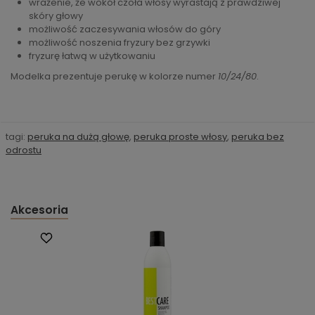
wrażenie, że wokół czoła włosy wyrastają z prawdziwej
skóry głowy
możliwość zaczesywania włosów do góry
możliwość noszenia fryzury bez grzywki
fryzurę łatwą w użytkowaniu
Modelka prezentuje perukę w kolorze numer
10/24/80
.
tagi:
peruka na dużą głowę
,
peruka proste włosy
,
peruka bez
odrostu
Akcesoria