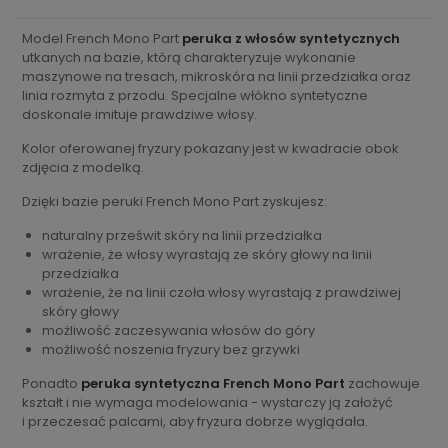
Model French Mono Part
peruka z włosów syntetycznych
utkanych na bazie, którą charakteryzuje wykonanie
maszynowe na tresach, mikroskóra na linii przedziałka oraz
linia rozmyta z przodu. Specjalne włókno syntetyczne
doskonale imituje prawdziwe włosy.
Kolor oferowanej fryzury pokazany jest w kwadracie obok
zdjęcia z modelką.
Dzięki bazie peruki French Mono Part zyskujesz:
naturalny prześwit skóry na linii przedziałka
wrażenie, że włosy wyrastają ze skóry głowy na linii
przedziałka
wrażenie, że na linii czoła włosy wyrastają z prawdziwej
skóry głowy
możliwość zaczesywania włosów do góry
możliwość noszenia fryzury bez grzywki
Ponadto
peruka syntetyczna French Mono Part
zachowuje
kształt i nie wymaga modelowania - wystarczy ją założyć
i przeczesać palcami, aby fryzura dobrze wyglądała.