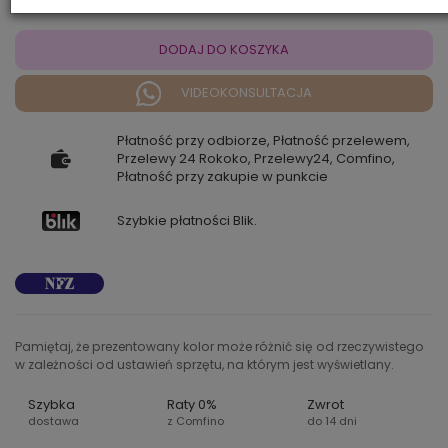
DODAJ DO KOSZYKA
VIDEOKONSULTACJA
Płatność przy odbiorze, Płatność przelewem,
Przelewy 24 Rokoko, Przelewy24, Comfino,
Płatność przy zakupie w punkcie
Szybkie płatności Blik.
Pamiętaj, że prezentowany kolor może różnić się od rzeczywistego
w zależności od ustawień sprzętu, na którym jest wyświetlany.
Szybka
Raty 0%
Zwrot
dostawa
z Comfino
do 14 dni