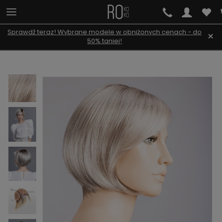
Sprawdź teraz! Wybrane modele w obniżonych cenach - do
×
50% taniej!