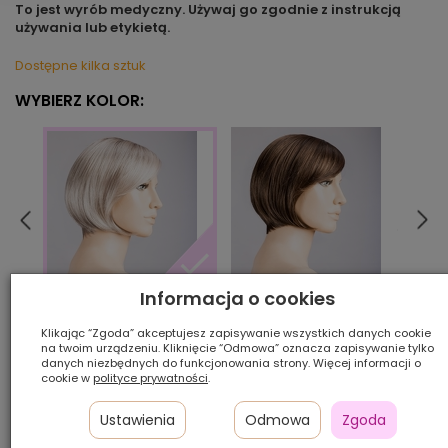
To jest wyrób medyczny. Używaj go zgodnie z instrukcją
używania lub etykietą.
Dostępne kilka sztuk
WYBIERZ KOLOR:
Informacja o cookies
chocolate/rooted
sand
silverblonde/rooted
Klikając “Zgoda” akceptujesz zapisywanie wszystkich danych cookie
na twoim urządzeniu. Kliknięcie “Odmowa” oznacza zapisywanie tylko
danych niezbędnych do funkcjonowania strony. Więcej informacji o
Ilość szt.:
cookie w
polityce prywatności
.
1 300,00 zł
Ustawienia
Odmowa
Zgoda