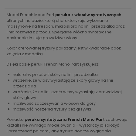
Model French Mono Part
peruka z włosów syntetycznych
utkanych na bazie, którą charakteryzuje wykonanie
maszynowe na tresach, mikroskóra na linii przedziałka oraz
linia rozmyta z przodu. Specjalne włókno syntetyczne
doskonale imituje prawdziwe włosy.
Kolor oferowanej fryzury pokazany jest w kwadracie obok
zdjęcia z modelką.
Dzięki bazie peruki French Mono Part zyskujesz:
naturalny prześwit skóry na linii przedziałka
wrażenie, że włosy wyrastają ze skóry głowy na linii
przedziałka
wrażenie, że na linii czoła włosy wyrastają z prawdziwej
skóry głowy
możliwość zaczesywania włosów do góry
możliwość noszenia fryzury bez grzywki
Ponadto
peruka syntetyczna French Mono Part
zachowuje
kształt i nie wymaga modelowania - wystarczy ją założyć
i przeczesać palcami, aby fryzura dobrze wyglądała.