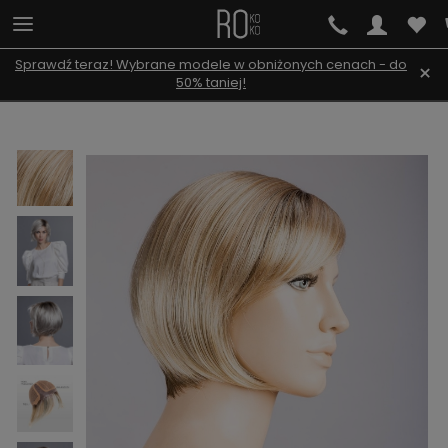
Sprawdź teraz! Wybrane modele w obniżonych cenach - do
×
50% taniej!