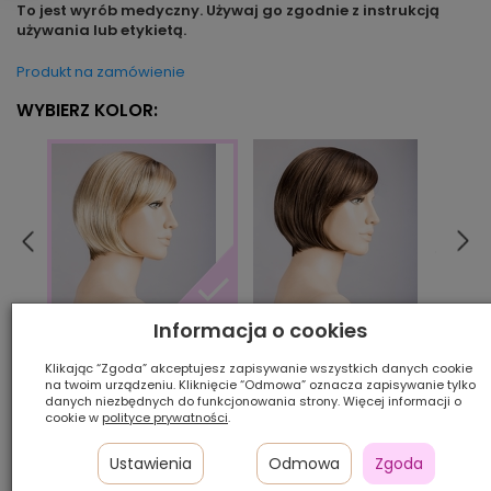
To jest wyrób medyczny. Używaj go zgodnie z instrukcją
używania lub etykietą.
Produkt na zamówienie
WYBIERZ KOLOR:
Informacja o cookies
chocolate/rooted
ligh
sandyblonde/rooted
Klikając “Zgoda” akceptujesz zapisywanie wszystkich danych cookie
na twoim urządzeniu. Kliknięcie “Odmowa” oznacza zapisywanie tylko
Ilość szt.:
danych niezbędnych do funkcjonowania strony. Więcej informacji o
cookie w
polityce prywatności
.
1 300,00 zł
Ustawienia
Odmowa
Zgoda