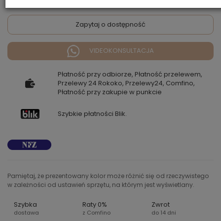
Zapytaj o dostępność
VIDEOKONSULTACJA
Płatność przy odbiorze, Płatność przelewem,
Przelewy 24 Rokoko, Przelewy24, Comfino,
Płatność przy zakupie w punkcie
Szybkie płatności Blik.
Pamiętaj, że prezentowany kolor może różnić się od rzeczywistego
w zależności od ustawień sprzętu, na którym jest wyświetlany.
Szybka
Raty 0%
Zwrot
dostawa
z Comfino
do 14 dni