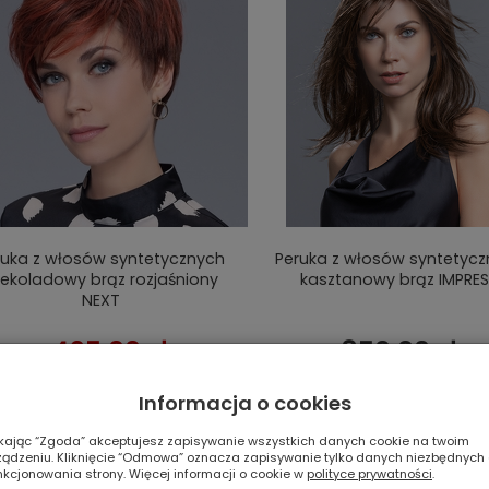
ruka z włosów syntetycznych
Peruka z włosów syntetyc
ekoladowy brąz rozjaśniony
kasztanowy brąz IMPRE
NEXT
425,00 zł
850,00 zł
50,00 zł
(50%)
Informacja o cookies
DO KOSZYKA
DO KOSZYKA
ikając “Zgoda” akceptujesz zapisywanie wszystkich danych cookie na twoim
ządzeniu. Kliknięcie “Odmowa” oznacza zapisywanie tylko danych niezbędnych
nkcjonowania strony. Więcej informacji o cookie w
polityce prywatności
.