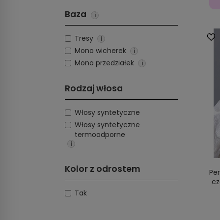
Baza
i
Tresy
i
Mono wicherek
i
Mono przedziałek
i
Rodzaj włosa
Włosy syntetyczne
Włosy syntetyczne
termoodporne
i
Kolor z odrostem
Pe
cz
Tak