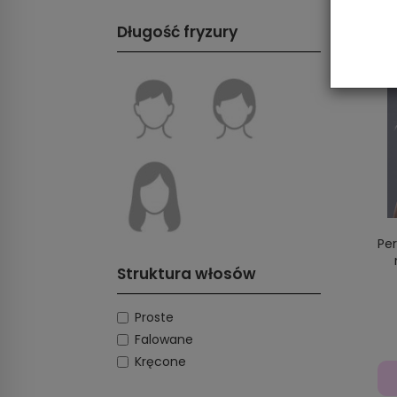
Długość fryzury
Pe
Struktura włosów
Proste
Falowane
Kręcone