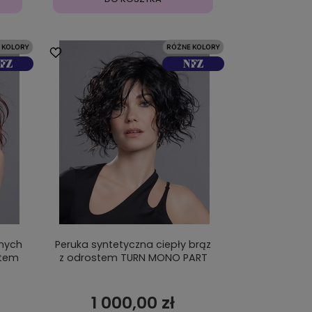
znych
Peruka syntetyczna ciepły brąz
stem
z odrostem TURN MONO PART
1 000,00 zł