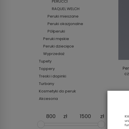
PERUCCI
RAQUEL WELCH
Peruki mieszane
Peruki okazjonalne
Półperuki
Peruki męskie
Peruki dziecięce
Wyprzedaż
Tupety
Pe
Toppery
cz
Treski i dopinki
Turbany
Kosmetyki do peruk
8
Akcesoria
zł
zł
Kl
ur
fu