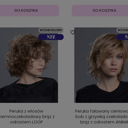
DO KOSZYKA
DO KOSZYKA
Peruka z włosów
Peruka falowany cieniow
ciemnoczekoladowy brąz z
bob z grzywką czekolad
odrostem LOOP
brąz z odrostem ANIM