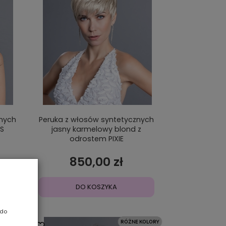
znych
Peruka z włosów syntetycznych
SS
jasny karmelowy blond z
odrostem PIXIE
850,00 zł
DO KOSZYKA
 do