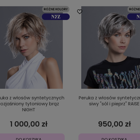
ruka z włosów syntetycznych
Peruka z włosów syntetyc
rozjaśniony tytoniowy brąz
siwy "sól i pieprz" RAISE
NIGHT
1 000,00 zł
950,00 zł
DO KOSZYKA
DO KOSZYKA