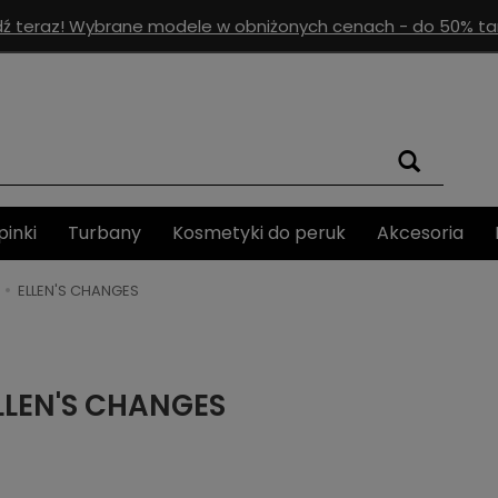
ź teraz! Wybrane modele w obniżonych cenach - do 50% tan
pinki
Turbany
Kosmetyki do peruk
Akcesoria
ELLEN'S CHANGES
LLEN'S CHANGES