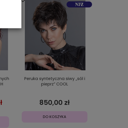
znych
Peruka syntetyczna siwy „sól i
CH
pieprz” COOL
ł
850,00 zł
DO KOSZYKA