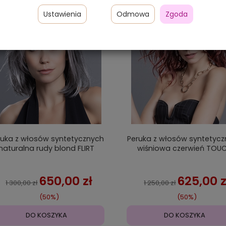
Ustawienia
Odmowa
Zgoda
ruka z włosów syntetycznych
Peruka z włosów syntetyc
naturalna rudy blond FLIRT
wiśniowa czerwień TOU
650,00 zł
625,00 z
1 300,00 zł
1 250,00 zł
(50%)
(50%)
DO KOSZYKA
DO KOSZYKA