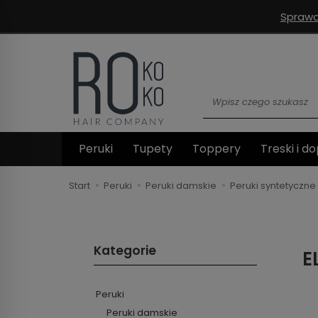
Sprawd
Wyszukaj
Peruki
Tupety
Toppery
Treski i do
Start
Peruki
Peruki damskie
Peruki syntetyczne
Kategorie
E
Peruki
Peruki damskie