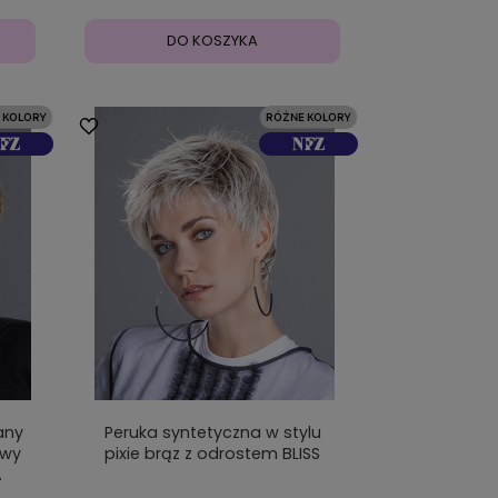
DO KOSZYKA
any
Peruka syntetyczna w stylu
owy
pixie brąz z odrostem BLISS
A