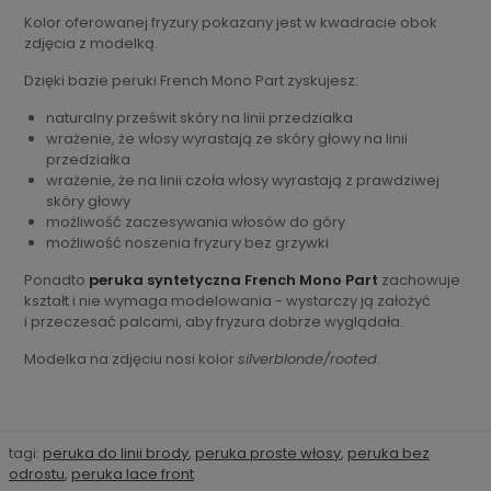
Kolor oferowanej fryzury pokazany jest w kwadracie obok
zdjęcia z modelką.
Dzięki bazie peruki French Mono Part zyskujesz:
naturalny prześwit skóry na linii przedziałka
wrażenie, że włosy wyrastają ze skóry głowy na linii
przedziałka
wrażenie, że na linii czoła włosy wyrastają z prawdziwej
skóry głowy
możliwość zaczesywania włosów do góry
możliwość noszenia fryzury bez grzywki
Ponadto
peruka syntetyczna French Mono Part
zachowuje
kształt i nie wymaga modelowania - wystarczy ją założyć
i przeczesać palcami, aby fryzura dobrze wyglądała.
Modelka na zdjęciu nosi kolor
silverblonde/rooted
.
tagi:
peruka do linii brody
,
peruka proste włosy
,
peruka bez
odrostu
,
peruka lace front