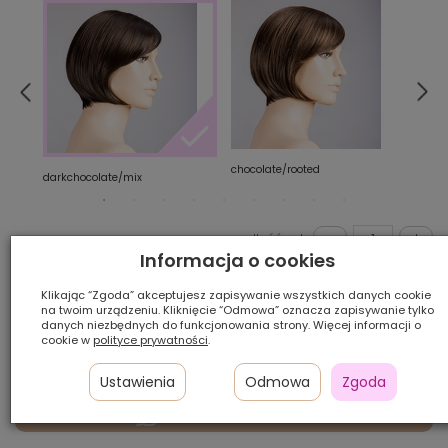
chocolate/rooted
sand
darkchocolate/mix
Ilość szt.:
Informacja o cookies
1 300,00 zł
Klikając “Zgoda” akceptujesz zapisywanie wszystkich danych cookie
na twoim urządzeniu. Kliknięcie “Odmowa” oznacza zapisywanie tylko
danych niezbędnych do funkcjonowania strony. Więcej informacji o
cookie w
polityce prywatności
.
DODAJ DO KOSZYKA
Ustawienia
Odmowa
Zgoda
VIDEOKONSULTACJA