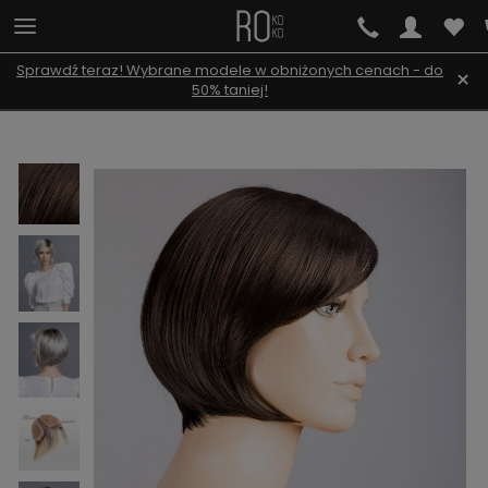
Sprawdź teraz! Wybrane modele w obniżonych cenach - do
×
50% taniej!