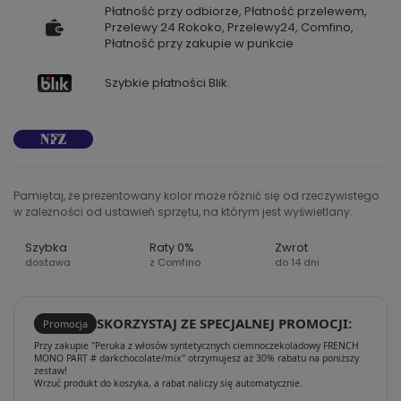
Płatność przy odbiorze, Płatność przelewem,
Przelewy 24 Rokoko, Przelewy24, Comfino,
Płatność przy zakupie w punkcie
Szybkie płatności Blik.
Pamiętaj, że prezentowany kolor może różnić się od rzeczywistego
w zależności od ustawień sprzętu, na którym jest wyświetlany.
Szybka
Raty 0%
Zwrot
dostawa
z Comfino
do 14 dni
SKORZYSTAJ ZE SPECJALNEJ PROMOCJI:
Promocja
Przy zakupie "Peruka z włosów syntetycznych ciemnoczekoladowy FRENCH
MONO PART # darkchocolate/mix" otrzymujesz aż 30% rabatu na poniższy
zestaw!
Wrzuć produkt do koszyka, a rabat naliczy się automatycznie.