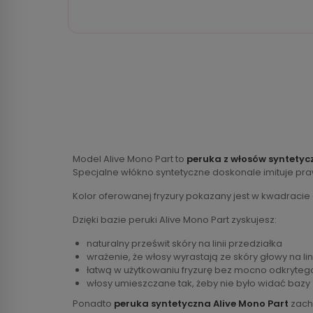
Model Alive Mono Part to
peruka z włosów syntetyc
Specjalne włókno syntetyczne doskonale imituje pr
Kolor oferowanej fryzury pokazany jest w kwadracie
Dzięki bazie peruki Alive Mono Part zyskujesz:
naturalny prześwit skóry na linii przedziałka
wrażenie, że włosy wyrastają ze skóry głowy na lin
łatwą w użytkowaniu fryzurę bez mocno odkryteg
włosy umieszczane tak, żeby nie było widać bazy
Ponadto
peruka syntetyczna Alive Mono Part
zacho