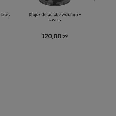
 biały
Stojak do peruk z welurem -
Głowa d
czarny
120,00 zł