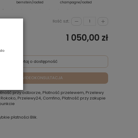
bernstein/rooted
champagne/rooted
chocolate/rooted
Ilość szt.:
1 050,00 zł
 do
Zapytaj o dostępność
VIDEOKONSULTACJA
atność przy odbiorze, Płatność przelewem, Przelewy
 Rokoko, Przelewy24, Comfino, Płatność przy zakupie
punkcie
ybkie płatności Blik.