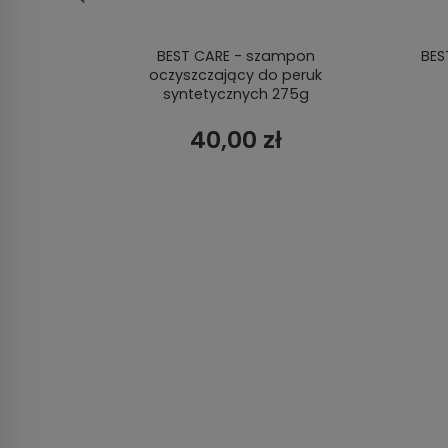
zarny
BEST CARE - szampon
BES
oczyszczający do peruk
syntetycznych 275g
40,00 zł