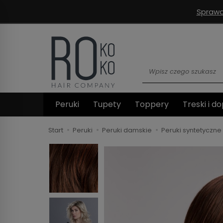
Sprawd
Wyszukaj
Peruki
Tupety
Toppery
Treski i do
Start
Peruki
Peruki damskie
Peruki syntetyczne