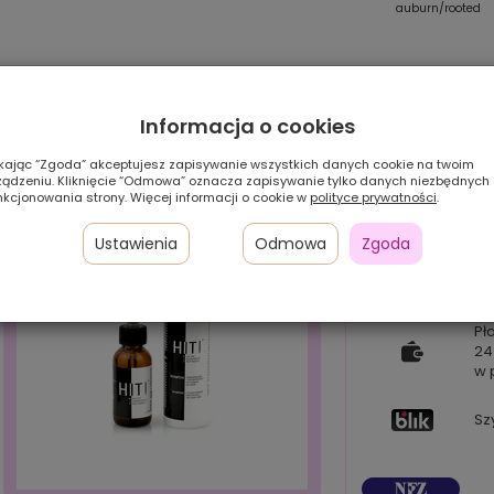
x
hotmocca/rooted
sandyblonde/rooted
auburn/rooted
Informacja o cookies
ikając “Zgoda” akceptujesz zapisywanie wszystkich danych cookie na twoim
ządzeniu. Kliknięcie “Odmowa” oznacza zapisywanie tylko danych niezbędnych
nkcjonowania strony. Więcej informacji o cookie w
polityce prywatności
.
Ustawienia
Odmowa
Zgoda
Pł
24
w 
Sz