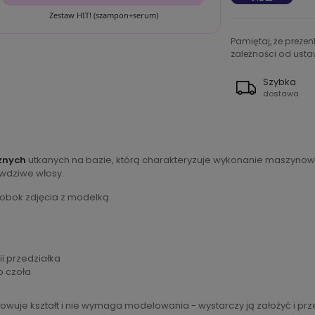
Zestaw HIT! (szampon+serum)
Pamiętaj, że preze
zależności od ustaw
Szybka
dostawa
znych
utkanych na bazie, którą charakteryzuje wykonanie maszynowe 
awdziwe włosy.
 obok zdjęcia z modelką.
ii przedziałka
o czoła
wuje kształt i nie wymaga modelowania - wystarczy ją założyć i pr