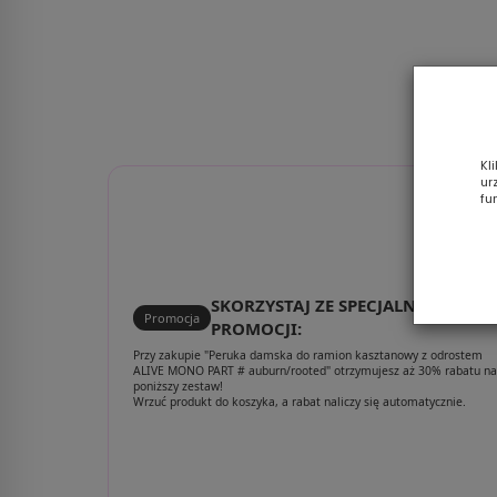
espresso/mi
Kl
ur
fu
SKORZYSTAJ ZE SPECJALNEJ
Promocja
PROMOCJI:
Przy zakupie "Peruka damska do ramion kasztanowy z odrostem
ALIVE MONO PART # auburn/rooted" otrzymujesz aż 30% rabatu na
poniższy zestaw!
Wrzuć produkt do koszyka, a rabat naliczy się automatycznie.