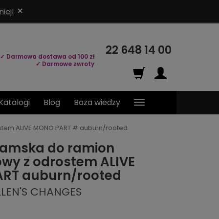
×
iej!
22 648 14 00
✓ Darmowa dostawa od 100 zł
✓ Darmowe zwroty
Katalogi
Blog
Baza wiedzy
stem ALIVE MONO PART # auburn/rooted
damska do ramion
wy z odrostem ALIVE
RT auburn/rooted
LLEN'S CHANGES