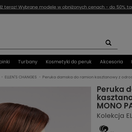
ź teraz! Wybrane modele w obniżonych cenach - do 50% tan
pinki
Turbany
Kosmetyki do peruk
Akcesoria
ELLEN'S CHANGES
Peruka damska do ramion kasztanowy z odro
Peruka 
kasztano
MONO PA
Kolekcja E