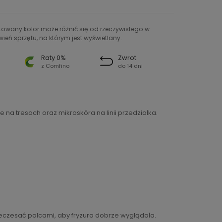
ntowany kolor może różnić się od rzeczywistego w
ień sprzętu, na którym jest wyświetlany.
Raty 0%
Zwrot
z Comfino
do 14 dni
na tresach oraz mikroskóra na linii przedziałka.
zeczesać palcami, aby fryzura dobrze wyglądała.