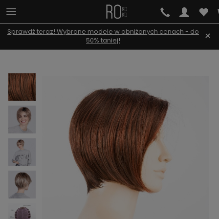
Sprawdź teraz! Wybrane modele w obniżonych cenach - do
×
50% taniej!