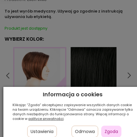
To jest wyrób medyczny. Używaj go zgodnie z instrukcją
używania lub etykietą.
Produkt jest dostępny
WYBIERZ KOLOR:
Informacja o cookies
black
cham
auburn/rooted
Klikając “Zgoda” akceptujesz zapisywanie wszystkich danych cookie
na twoim urządzeniu. Kliknięcie “Odmowa” oznacza zapisywanie tylko
danych niezbędnych do funkcjonowania strony. Więcej informacji o
cookie w
polityce prywatności
.
Ilość szt.:
Ustawienia
Odmowa
Zgoda
1 100,00 zł