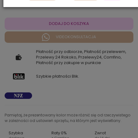
DODAJ DO KOSZYKA
VIDEOKONSULTACJA
Płatność przy odbiorze, Płatność przelewem,
Przelewy 24 Rokoko, Przelewy24, Comfino,
Płatność przy zakupie w punkcie
Szybkie płatności Blik.
Pamiętaj, że prezentowany kolor może różnić się od rzeczywistego
w zależności od ustawień sprzętu, na którym jest wyświetlany.
Szybka
Raty 0%
Zwrot