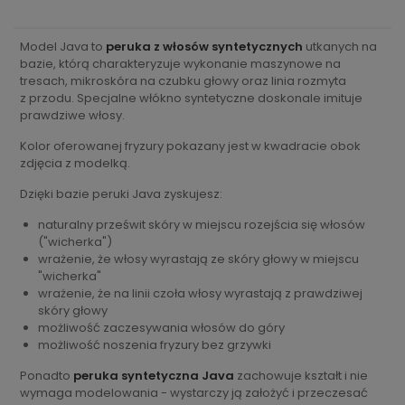
Model Java to
peruka z włosów syntetycznych
utkanych na
bazie, którą charakteryzuje wykonanie maszynowe na
tresach, mikroskóra na czubku głowy oraz linia rozmyta
z przodu. Specjalne włókno syntetyczne doskonale imituje
prawdziwe włosy.
Kolor oferowanej fryzury pokazany jest w kwadracie obok
zdjęcia z modelką.
Dzięki bazie peruki Java zyskujesz:
naturalny prześwit skóry w miejscu rozejścia się włosów
("wicherka")
wrażenie, że włosy wyrastają ze skóry głowy w miejscu
"wicherka"
wrażenie, że na linii czoła włosy wyrastają z prawdziwej
skóry głowy
możliwość zaczesywania włosów do góry
możliwość noszenia fryzury bez grzywki
Ponadto
peruka syntetyczna Java
zachowuje kształt i nie
wymaga modelowania - wystarczy ją założyć i przeczesać