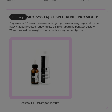
dostawa
z Comfino
do 14 dni
SKORZYSTAJ ZE SPECJALNEJ PROMOCJI:
Promocja
Przy zakupie "Peruka z włosów syntetycznych kasztanowy brąz z odrostem
JAVA # auburn/rooted" otrzymujesz aż 30% rabatu na poniższy zestaw!
Wrzuć produkt do koszyka, a rabat naliczy się automatycznie.
Zestaw HIT! (szampon+serum)