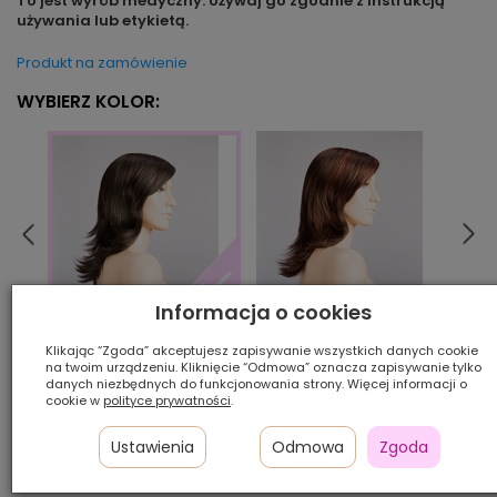
To jest wyrób medyczny. Używaj go zgodnie z instrukcją
używania lub etykietą.
Produkt na zamówienie
WYBIERZ KOLOR:
Informacja o cookies
auburn/rooted
berns
espresso/mix
Klikając “Zgoda” akceptujesz zapisywanie wszystkich danych cookie
na twoim urządzeniu. Kliknięcie “Odmowa” oznacza zapisywanie tylko
danych niezbędnych do funkcjonowania strony. Więcej informacji o
Ilość szt.:
cookie w
polityce prywatności
.
1 050,00 zł
Ustawienia
Odmowa
Zgoda