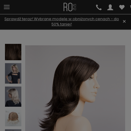
Sprawdź teraz! Wybrane modele w obniżonych cenach - do
×
50% taniej!