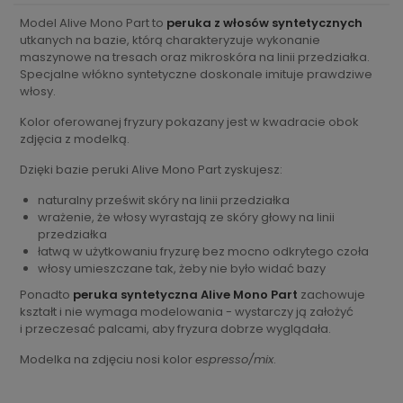
Model Alive Mono Part to
peruka z włosów syntetycznych
utkanych na bazie, którą charakteryzuje wykonanie
maszynowe na tresach oraz mikroskóra na linii przedziałka.
Specjalne włókno syntetyczne doskonale imituje prawdziwe
włosy.
Kolor oferowanej fryzury pokazany jest w kwadracie obok
zdjęcia z modelką.
Dzięki bazie peruki Alive Mono Part zyskujesz:
naturalny prześwit skóry na linii przedziałka
wrażenie, że włosy wyrastają ze skóry głowy na linii
przedziałka
łatwą w użytkowaniu fryzurę bez mocno odkrytego czoła
włosy umieszczane tak, żeby nie było widać bazy
Ponadto
peruka syntetyczna Alive Mono Part
zachowuje
kształt i nie wymaga modelowania - wystarczy ją założyć
i przeczesać palcami, aby fryzura dobrze wyglądała.
Modelka na zdjęciu nosi kolor
espresso/mix
.