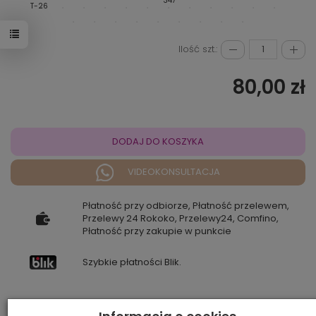
347
346
T-26
Ilość szt.:
80,00 zł
DODAJ DO KOSZYKA
VIDEOKONSULTACJA
Płatność przy odbiorze, Płatność przelewem,
Przelewy 24 Rokoko, Przelewy24, Comfino,
Płatność przy zakupie w punkcie
Szybkie płatności Blik.
Pamiętaj, że prezentowany kolor może różnić się od rzeczywistego