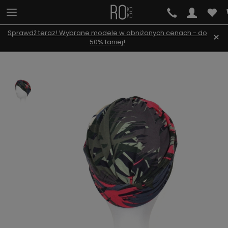
Sprawdź teraz! Wybrane modele w obniżonych cenach - do
×
50% taniej!