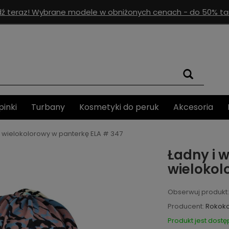
ź teraz! Wybrane modele w obniżonych cenach - do 50% tan
pinki
Turbany
Kosmetyki do peruk
Akcesoria
 wielokolorowy w panterkę ELA # 347
Ładny i 
wielokol
Obserwuj produkt:
Producent:
Rokok
Produkt jest dostę