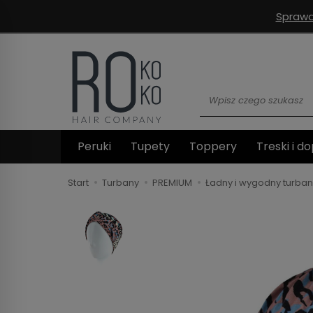
Sprawd
Wyszukaj
Peruki
Tupety
Toppery
Treski i do
Start
Turbany
PREMIUM
Ładny i wygodny turban