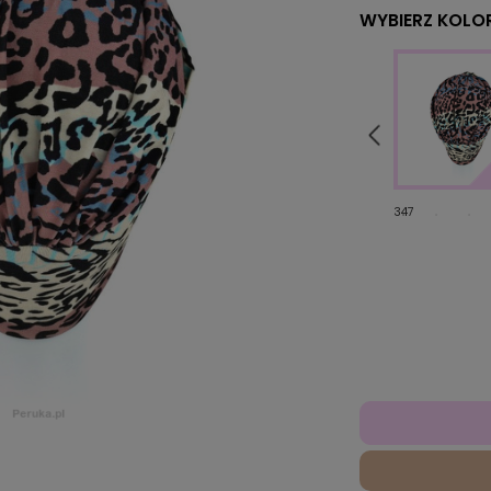
WYBIERZ KOLOR
PASS
109
347