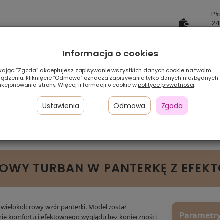
Pł
24
w 
Informacja o cookies
Sz
ikając “Zgoda” akceptujesz zapisywanie wszystkich danych cookie na twoim
ządzeniu. Kliknięcie “Odmowa” oznacza zapisywanie tylko danych niezbędnych
Pamiętaj, że preze
nkcjonowania strony. Więcej informacji o cookie w
polityce prywatności
.
zależności od ustaw
Ustawienia
Odmowa
Zgoda
Szybka
dostawa
ROWY TURBAN W PANTERKĘ Z EFE
wielokolorowy wzór panterki. Model został
Parametry
nie komfortu i efektownego wyglądu bez konieczności