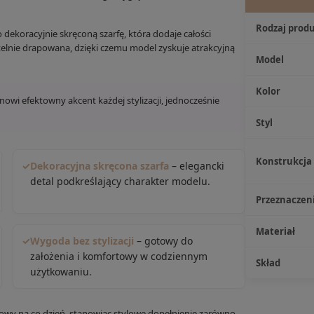
Rodzaj prod
dekoracyjnie skręconą szarfę, która dodaje całości
btelnie drapowana, dzięki czemu model zyskuje atrakcyjną
Model
Kolor
owi efektowny akcent każdej stylizacji, jednocześnie
Styl
Konstrukcja
✓
Dekoracyjna skręcona szarfa
– elegancki
detal podkreślający charakter modelu.
Przeznaczen
Materiał
✓
Wygoda bez stylizacji
– gotowy do
założenia i komfortowy w codziennym
Skład
użytkowaniu.
łowy na co dzień, stanowiąc stylowe dopełnienie zarówno