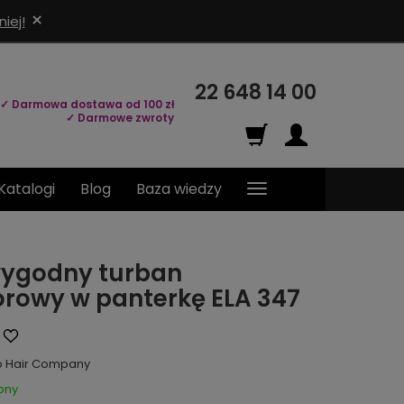
×
iej!
22 648 14 00
✓ Darmowa dostawa od 100 zł
✓ Darmowe zwroty
Katalogi
Blog
Baza wiedzy
wygodny turban
orowy w panterkę ELA 347
o Hair Company
pny