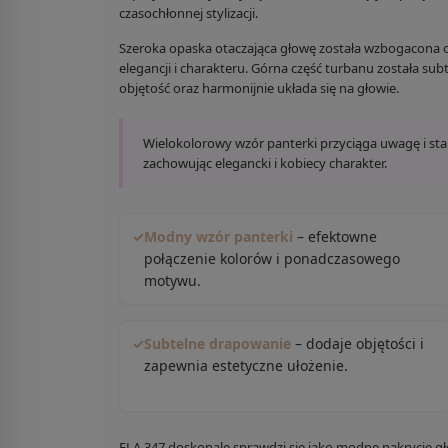
czasochłonnej stylizacji.
Szeroka opaska otaczająca głowę została wzbogacona o 
elegancji i charakteru. Górna część turbanu została su
objętość oraz harmonijnie układa się na głowie.
Wielokolorowy wzór panterki przyciąga uwagę i stan
zachowując elegancki i kobiecy charakter.
✓
Modny wzór panterki
– efektowne
połączenie kolorów i ponadczasowego
motywu.
✓
Subtelne drapowanie
– dodaje objętości i
zapewnia estetyczne ułożenie.
ELA 347 doskonale sprawdzi się jako modne nakrycie g