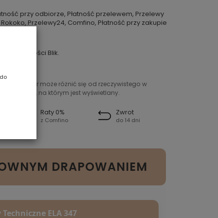
atność przy odbiorze, Płatność przelewem, Przelewy
 Rokoko, Przelewy24, Comfino, Płatność przy zakupie
punkcie
ybkie płatności Blik.
 do
ntowany kolor może różnić się od rzeczywistego w
ień sprzętu, na którym jest wyświetlany.
Raty 0%
Zwrot
z Comfino
do 14 dni
KTOWNYM DRAPOWANIEM
 Techniczne ELA 347