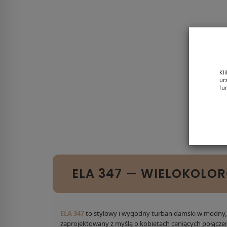
Kl
ur
fu
ELA 347 — WIELOKOLO
ELA 347
to stylowy i wygodny turban damski w modny, 
zaprojektowany z myślą o kobietach ceniących połącze