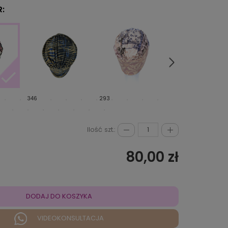
:
346
293
349
Ilość szt.:
80,00 zł
DODAJ DO KOSZYKA
VIDEOKONSULTACJA