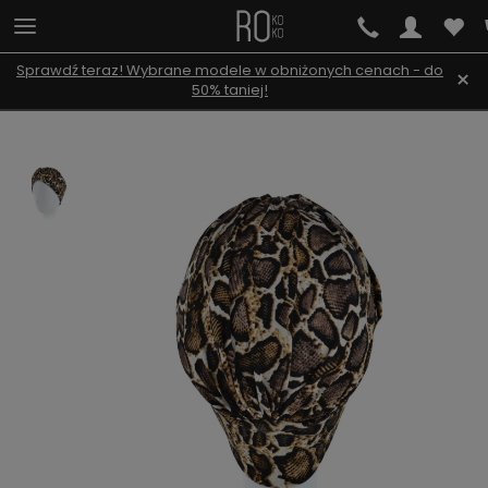
Sprawdź teraz! Wybrane modele w obniżonych cenach - do
×
50% taniej!