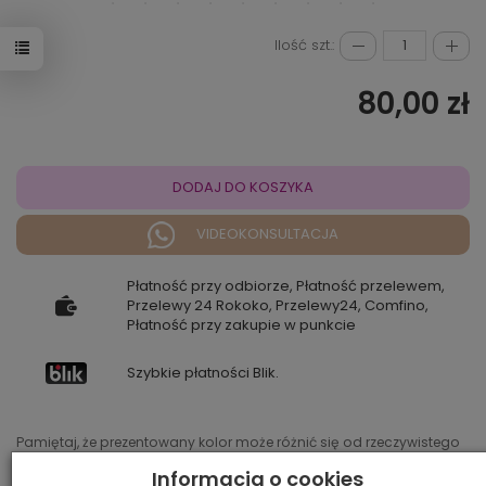
Ilość szt.:
80,00 zł
DODAJ DO KOSZYKA
VIDEOKONSULTACJA
Płatność przy odbiorze, Płatność przelewem,
Przelewy 24 Rokoko, Przelewy24, Comfino,
Płatność przy zakupie w punkcie
Szybkie płatności Blik.
Pamiętaj, że prezentowany kolor może różnić się od rzeczywistego
w zależności od ustawień sprzętu, na którym jest wyświetlany.
Informacja o cookies