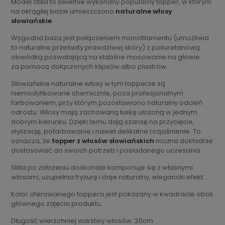
Model Stilla to świetnie wykonany popularny topper, w którym
na okrągłej bazie umieszczono
naturalne włosy
słowiańskie
.
Wygodna baza jest połączeniem monofilamentu (umożliwia
to naturalne prześwity prawdziwej skóry) z poliuretanową
obwódką pozwalającą na stabilne mocowanie na głowie
za pomocą dołączonych klipsów albo plastrów.
Słowiańskie naturalne włosy w tym topperze są
niemodyfikowane chemicznie, poza profesjonalnym
farbowaniem, przy którym pozostawiono naturalny odcień
odrostu. Włosy mają zachowaną łuskę ułożoną w jednym
dobrym kierunku. Dzięki temu dają szansę na przycięcie,
stylizację, pofarbowanie i nawet delikatne rozjaśnienie. To
oznacza, że
topper z włosów słowiańskich
można dokładnie
dostosować do swoich potrzeb i posiadanego uczesania.
Stilla po założeniu doskonale komponuje się z własnymi
włosami, uzupełnia fryzurę i daje naturalny, elegancki efekt.
Kolor oferowanego toppera jest pokazany w kwadracie obok
głównego zdjęcia produktu.
Długość wierzchniej warstwy włosów: 20cm