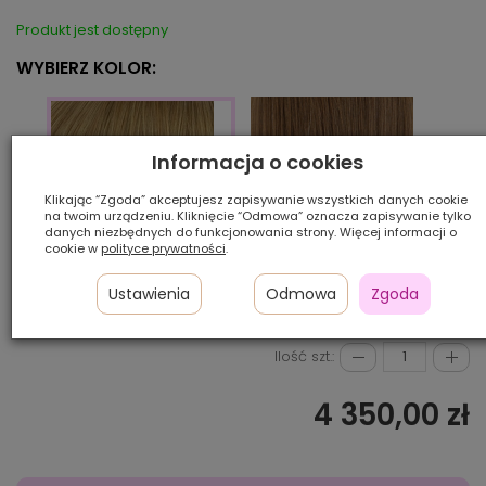
Produkt jest dostępny
WYBIERZ KOLOR:
Informacja o cookies
Klikając “Zgoda” akceptujesz zapisywanie wszystkich danych cookie
na twoim urządzeniu. Kliknięcie “Odmowa” oznacza zapisywanie tylko
danych niezbędnych do funkcjonowania strony. Więcej informacji o
cookie w
polityce prywatności
.
8/12
6/8/1
12R+14/16
Ustawienia
Odmowa
Zgoda
Ilość szt.:
4 350,00 zł