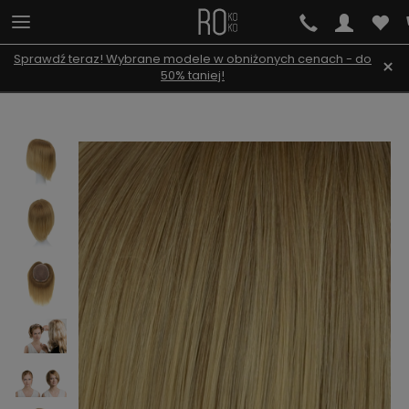
Sprawdź teraz! Wybrane modele w obniżonych cenach - do
×
50% taniej!