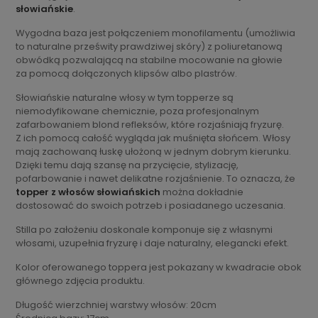
słowiańskie
.
Wygodna baza jest połączeniem monofilamentu (umożliwia
to naturalne prześwity prawdziwej skóry) z poliuretanową
obwódką pozwalającą na stabilne mocowanie na głowie
za pomocą dołączonych klipsów albo plastrów.
Słowiańskie naturalne włosy w tym topperze są
niemodyfikowane chemicznie, poza profesjonalnym
zafarbowaniem blond refleksów, które rozjaśniają fryzurę.
Z ich pomocą całość wygląda jak muśnięta słońcem. Włosy
mają zachowaną łuskę ułożoną w jednym dobrym kierunku.
Dzięki temu dają szansę na przycięcie, stylizację,
pofarbowanie i nawet delikatne rozjaśnienie. To oznacza, że
topper z włosów słowiańskich
można dokładnie
dostosować do swoich potrzeb i posiadanego uczesania.
Stilla po założeniu doskonale komponuje się z własnymi
włosami, uzupełnia fryzurę i daje naturalny, elegancki efekt.
Kolor oferowanego toppera jest pokazany w kwadracie obok
głównego zdjęcia produktu.
Długość wierzchniej warstwy włosów: 20cm