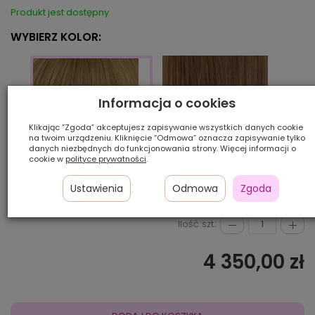
Produkt jest dostępny
WYBIERZ KOLOR:
Informacja o cookies
Klikając “Zgoda” akceptujesz zapisywanie wszystkich danych cookie
na twoim urządzeniu. Kliknięcie “Odmowa” oznacza zapisywanie tylko
danych niezbędnych do funkcjonowania strony. Więcej informacji o
cookie w
polityce prywatności
.
8/12
6/8/1
10+14/16H
Ustawienia
Odmowa
Zgoda
Ilość szt.:
4 350,00 zł