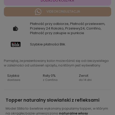
DODAJ DO KOSZYKA
VIDEOKONSULTACJA
Płatność przy odbiorze, Płatność przelewem,
Przelewy 24 Rokoko, Przelewy24, Comfino,
Płatność przy zakupie w punkcie
Szybkie płatności Blik.
Pamiętaj, że prezentowany kolor może różnić się od rzeczywistego
w zależności od ustawień sprzętu, na którym jest wyświetlany.
Szybka
Raty 0%
Zwrot
dostawa
z Comfino
do 14 dni
Topper naturalny słowiański z refleksami
Model Stilla to świetnie wykonany popularny topper, w którym
na okrągłej bazie umieszczono
naturalne włosy