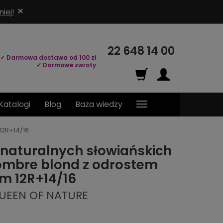
×
iej!
22 648 14 00
✓ Darmowa dostawa od 100 zł
✓ Darmowe zwroty
Katalogi
Blog
Baza wiedzy
12R+14/16
 naturalnych słowiańskich
ombre blond z odrostem
m 12R+14/16
QUEEN OF NATURE