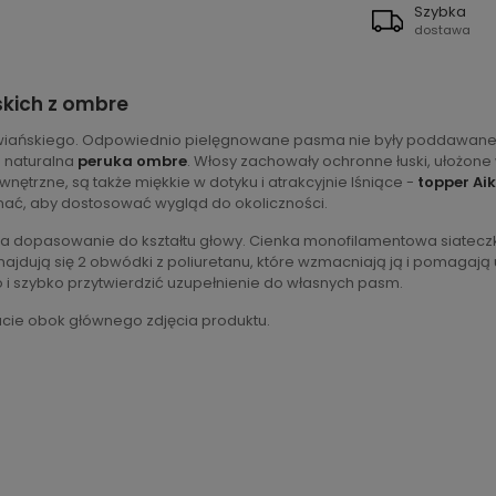
Szybka
dostawa
skich z ombre
łowiańskiego. Odpowiednio pielęgnowane pasma nie były poddawa
a naturalna
peruka ombre
. Włosy zachowały ochronne łuski, ułożone 
ętrzne, są także miękkie w dotyku i atrakcyjnie lśniące -
topper Ai
inać, aby dostosować wygląd do okoliczności.
a dopasowanie do kształtu głowy. Cienka monofilamentowa siateczka
najdują się 2 obwódki z poliuretanu, które wzmacniają ją i pomaga
wo i szybko przytwierdzić uzupełnienie do własnych pasm.
cie obok głównego zdjęcia produktu.