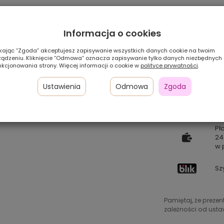
Informacja o cookies
ikając “Zgoda” akceptujesz zapisywanie wszystkich danych cookie na twoim
ządzeniu. Kliknięcie “Odmowa” oznacza zapisywanie tylko danych niezbędnych
nkcjonowania strony. Więcej informacji o cookie w
polityce prywatności
.
Ustawienia
Odmowa
Zgoda
Pł
24
w 
Sz
Pamiętaj, że preze
zależności od ustaw