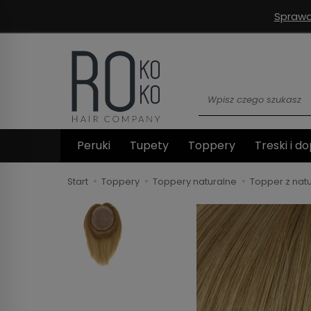
Sprawd
Wyszukaj
Peruki
Tupety
Toppery
Treski i do
Start
Toppery
Toppery naturalne
Topper z nat