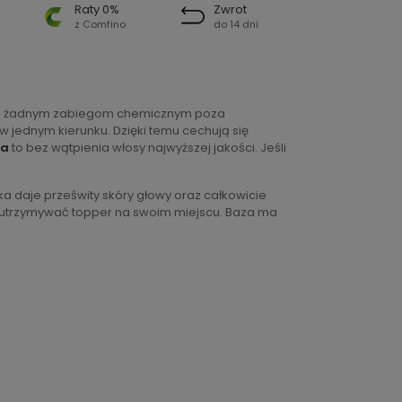
Raty 0%
Zwrot
z Comfino
do 14 dni
ne żadnym zabiegom chemicznym poza
w jednym kierunku. Dzięki temu cechują się
ka
to bez wątpienia włosy najwyższej jakości. Jeśli
 daje prześwity skóry głowy oraz całkowicie
ją utrzymywać topper na swoim miejscu. Baza ma