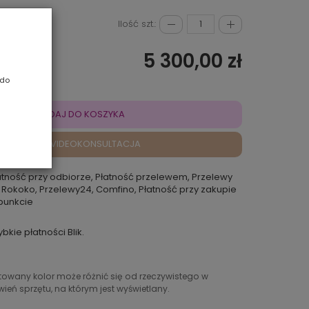
Ilość szt.:
5 300,00 zł
 do
DODAJ DO KOSZYKA
VIDEOKONSULTACJA
atność przy odbiorze, Płatność przelewem, Przelewy
 Rokoko, Przelewy24, Comfino, Płatność przy zakupie
punkcie
ybkie płatności Blik.
ntowany kolor może różnić się od rzeczywistego w
ień sprzętu, na którym jest wyświetlany.