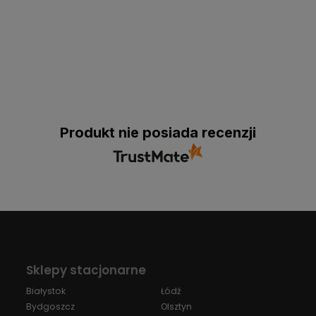
Produkt nie posiada recenzji
Sklepy stacjonarne
Białystok
Łódź
Bydgoszcz
Olsztyn