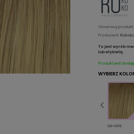
Obserwuj produkt:
Producent:
Rokok
To jest wyrób me
lub etykietą.
Produkt jest dostę
WYBIERZ KOLOR
6/8+12/14H
8/12R+14/16H
12R+14/16