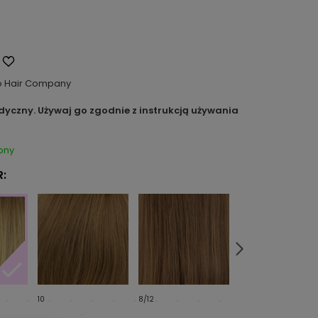
o Hair Company
dyczny. Używaj go zgodnie z instrukcją używania
pny
:
10
8/12
14