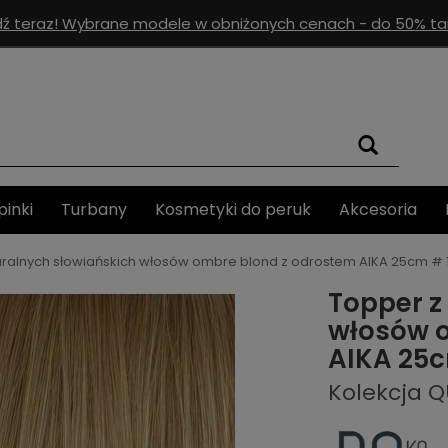
ź teraz! Wybrane modele w obniżonych cenach - do 50% tan
pinki
Turbany
Kosmetyki do peruk
Akcesoria
uralnych słowiańskich włosów ombre blond z odrostem AIKA 25cm # 
Topper z
włosów 
AIKA 25c
Kolekcja 