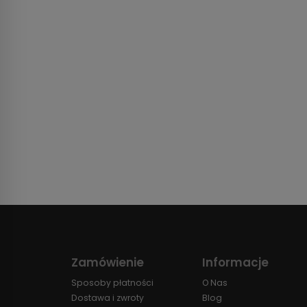
Zamówienie
Informacje
Sposoby płatności
O Nas
Dostawa i zwroty
Blog