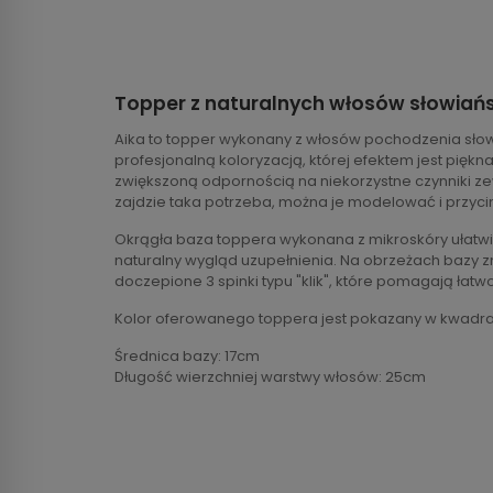
Topper z naturalnych włosów słowiań
Aika to topper wykonany z włosów pochodzenia s
profesjonalną koloryzacją, której efektem jest piękn
zwiększoną odpornością na niekorzystne czynniki zewn
zajdzie taka potrzeba, można je modelować i przyc
Okrągła baza toppera wykonana z mikroskóry ułatwi
naturalny wygląd uzupełnienia. Na obrzeżach bazy z
doczepione 3 spinki typu "klik", które pomagają łat
Kolor oferowanego toppera jest pokazany w kwadra
Średnica bazy: 17cm
Długość wierzchniej warstwy włosów: 25cm