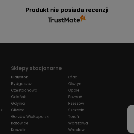
Produkt nie posiada recenzji
Sklepy stacjonarne
Białystok
Łódź
Bydgoszcz
Olsztyn
Częstochowa
Opole
Gdańsk
Poznań
Gdynia
Rzeszów
 z
Gliwice
Szczecin
Gorzów Wielkopolski
Toruń
Katowice
Warszawa
Koszalin
Wrocław