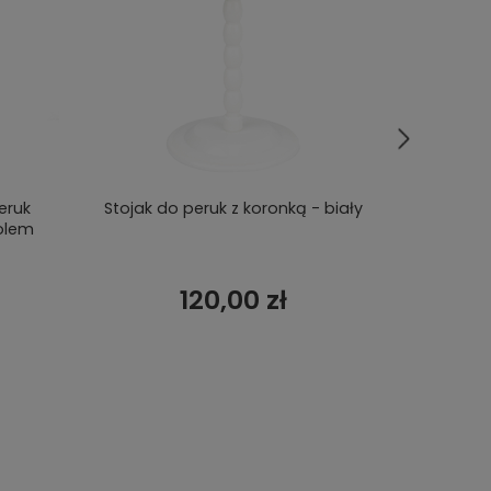
eruk
Stojak do peruk z koronką - biały
Głowa do
olem
120,00 zł