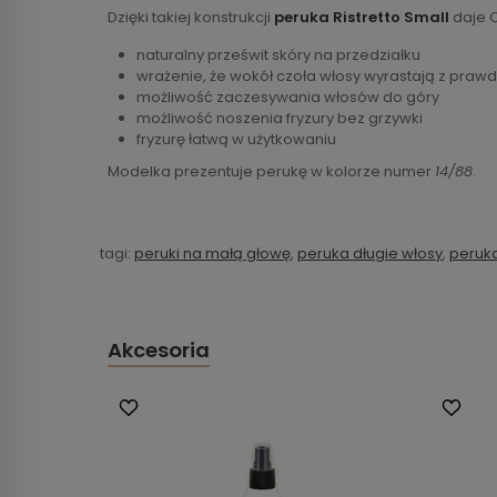
Dzięki takiej konstrukcji
peruka Ristretto Small
daje C
naturalny prześwit skóry na przedziałku
wrażenie, że wokół czoła włosy wyrastają z prawd
możliwość zaczesywania włosów do góry
możliwość noszenia fryzury bez grzywki
fryzurę łatwą w użytkowaniu
Modelka prezentuje perukę w kolorze numer
14/88
.
tagi:
peruki na małą głowę
,
peruka długie włosy
,
peruka
Akcesoria