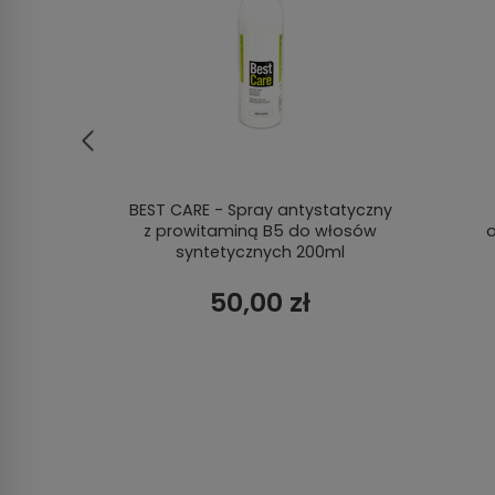
walna
BEST CARE - Spray antystatyczny
z prowitaminą B5 do włosów
o
syntetycznych 200ml
50,00 zł