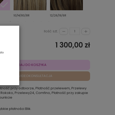
10/14/80/8R
12/26/19/6R
14/88
Ilość szt.:
1 300,00 zł
 do
DODAJ DO KOSZYKA
VIDEOKONSULTACJA
atność przy odbiorze, Płatność przelewem, Przelewy
 Rokoko, Przelewy24, Comfino, Płatność przy zakupie
punkcie
ybkie płatności Blik.