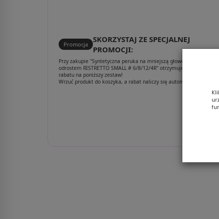
14/88
SKORZYSTAJ ZE SPECJALNEJ
Promocja
PROMOCJI:
Przy zakupie "Syntetyczna peruka na mniejszą głowę brąz z
odrostem RISTRETTO SMALL # 6/8/12/4R" otrzymujesz aż 30%
rabatu na poniższy zestaw!
Wrzuć produkt do koszyka, a rabat naliczy się automatycznie.
Kl
ur
fu