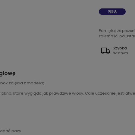
Pamiętaj, że preze
zależności od ustaw
Szybka
dostawa
 głowę
obok zdjęcia z modelką.
ókno, które wygląda jak prawdziwe włosy. Całe uczesanie jest łatwe w
 widać bazy