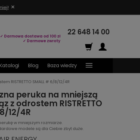
×
iej!
22 648 14 00
✓ Darmowa dostawa od 100 zł
✓ Darmowe zwroty
Katalogi
Blog
Baza wiedzy
ostem RISTRETTO SMALL # 6/8/12/4R
zna peruka na mniejszą
ąz z odrostem RISTRETTO
8/12/4R
perukę w mniejszym rozmiarze.
andardowe modele są dla Ciebie zbyt duże.
AIR ENERGY