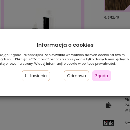
26/27/19/8R
OM4/6/8/4R
6/8/12/4R
Informacja o cookies
ikając “Zgoda” akceptujesz zapisywanie wszystkich danych cookie na twoim
ządzeniu. Kliknięcie “Odmowa” oznacza zapisywanie tylko danych niezbędnych
nkcjonowania strony. Więcej informacji o cookie w
polityce prywatności
.
Ustawienia
Odmowa
Zgoda
Zestaw HIT! (szampon+serum)
Pł
24
w 
Sz