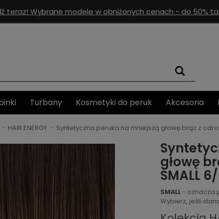
ź teraz! Wybrane modele w obniżonych cenach - do 50% tan
pinki
Turbany
Kosmetyki do peruk
Akcesoria
HAIR ENERGY
Syntetyczna peruka na mniejszą głowę brąz z odr
Syntetyc
głowę br
SMALL 6/
SMALL
- oznacza 
Wybierz, jeśli st
Kolekcja H