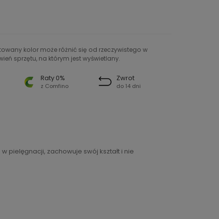
ntowany kolor może różnić się od rzeczywistego w
ień sprzętu, na którym jest wyświetlany.
Raty 0%
Zwrot
z Comfino
do 14 dni
 pielęgnacji, zachowuje swój kształt i nie