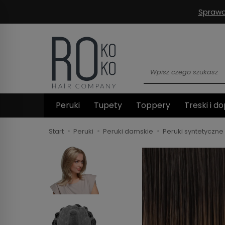
Sprawd
Wyszukaj
Peruki
Tupety
Toppery
Treski i do
Start
Peruki
Peruki damskie
Peruki syntetyczne