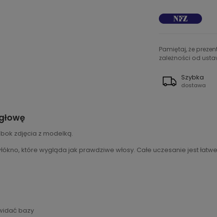
Pamiętaj, że preze
zależności od ustaw
Szybka
dostawa
 głowę
obok zdjęcia z modelką.
ókno, które wygląda jak prawdziwe włosy. Całe uczesanie jest łatwe w
 widać bazy