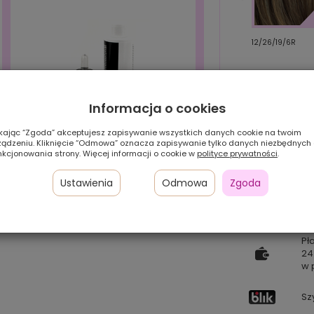
6/8/12/4R
OM4/6/8/4R
12/26/19/6R
Informacja o cookies
ikając “Zgoda” akceptujesz zapisywanie wszystkich danych cookie na twoim
ządzeniu. Kliknięcie “Odmowa” oznacza zapisywanie tylko danych niezbędnych
nkcjonowania strony. Więcej informacji o cookie w
polityce prywatności
.
Ustawienia
Odmowa
Zgoda
Zestaw HIT! (szampon+serum)
Pł
24
w 
Sz