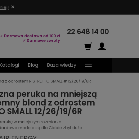
×
iej!
22 648 14 00
✓ Darmowa dostawa od 100 zł
✓ Darmowe zwroty
Katalogi
Blog
Baza wiedzy
nd z odrostem RISTRETTO SMALL # 12/26/19/6R
zna peruka na mniejszą
emny blond z odrostem
O SMALL 12/26/19/6R
perukę w mniejszym rozmiarze.
andardowe modele są dla Ciebie zbyt duże.
AIR ENERGY