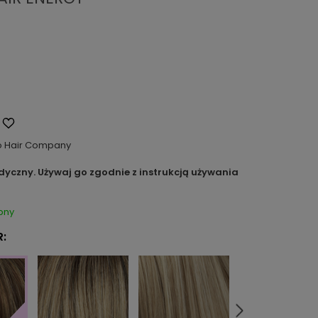
o Hair Company
dyczny. Używaj go zgodnie z instrukcją używania
pny
: