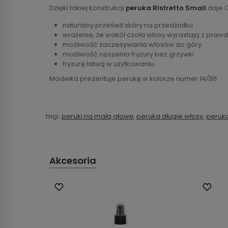
Dzięki takiej konstrukcji
peruka Ristretto Small
daje C
naturalny prześwit skóry na przedziałku
wrażenie, że wokół czoła włosy wyrastają z prawd
możliwość zaczesywania włosów do góry
możliwość noszenia fryzury bez grzywki
fryzurę łatwą w użytkowaniu
Modelka prezentuje perukę w kolorze numer
14/88
.
tagi:
peruki na małą głowę
,
peruka długie włosy
,
peruka
Akcesoria