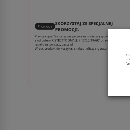
26/27/19/8R
SKORZYSTAJ ZE SPECJALNEJ
Promocja
PROMOCJI:
Przy zakupie "Syntetyczna peruka na mniejszą głowę ciemny blond
z odrostem RISTRETTO SMALL # 12/26/19/6R" otrzymujesz aż 30%
rabatu na poniższy zestaw!
Wrzuć produkt do koszyka, a rabat naliczy się automatycznie.
Kl
ur
fu