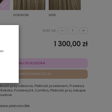
10/14/80/8R
14/88
26/27/19/8R
Ilość szt.:
1 300,00 zł
 do
DODAJ DO KOSZYKA
VIDEOKONSULTACJA
atność przy odbiorze, Płatność przelewem, Przelewy
 Rokoko, Przelewy24, Comfino, Płatność przy zakupie
punkcie
ybkie płatności Blik.