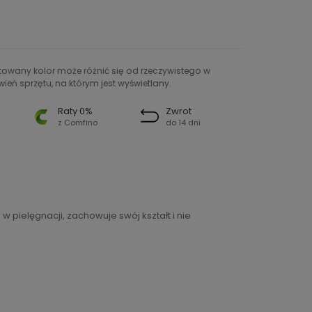
ntowany kolor może różnić się od rzeczywistego w
ień sprzętu, na którym jest wyświetlany.
Raty 0%
Zwrot
z Comfino
do 14 dni
 pielęgnacji, zachowuje swój kształt i nie