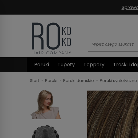
Sprawd
Wyszukaj
Peruki
Tupety
Toppery
Treski i do
Start
Peruki
Peruki damskie
Peruki syntetyczne