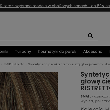
ź teraz! Wybrane modele w obniżonych cenach - do 50% tan
pinki
Turbany
Kosmetyki do peruk
Akcesoria
HAIR ENERGY
Syntetyczna peruka na mniejszą głowę ciemny blo
Syntetyc
głowę ci
RISTRETT
SMALL
- oznacza 
Wybierz, jeśli st
Kolekcja H