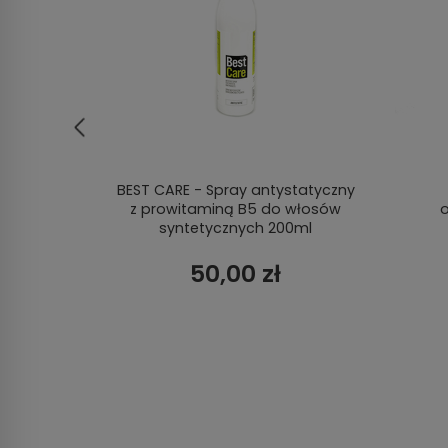
walna
BEST CARE - Spray antystatyczny
z prowitaminą B5 do włosów
o
syntetycznych 200ml
50,00 zł