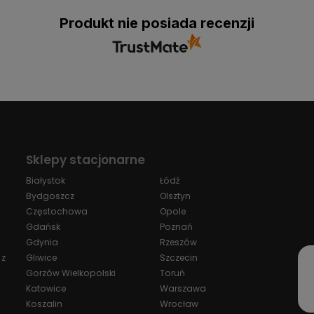
Produkt nie posiada recenzji
Sklepy stacjonarne
Białystok
Łódź
Bydgoszcz
Olsztyn
Częstochowa
Opole
Gdańsk
Poznań
Gdynia
Rzeszów
 z
Gliwice
Szczecin
Gorzów Wielkopolski
Toruń
Katowice
Warszawa
Koszalin
Wrocław