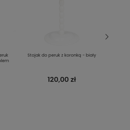
eruk
Stojak do peruk z koronką - biały
Głowa do
olem
120,00 zł