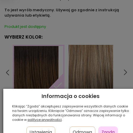
To jest wyrób medyczny. Używaj go zgodnie z instrukcją
używania lub etykietą.
Produkt jest dostępny
WYBIERZ KOLOR:
Informacja o cookies
10/24/80
14/8
6/8/12/4R
Klikając “Zgoda” akceptujesz zapisywanie wszystkich danych cookie
na twoim urządzeniu. Kliknięcie “Odmowa” oznacza zapisywanie tylko
danych niezbędnych do funkcjonowania strony. Więcej informacji o
Ilość szt.:
cookie w
polityce prywatności
.
1 200,00 zł
Ustawienia
Odmowa
Zgoda