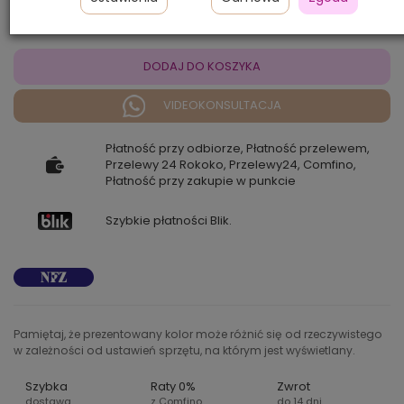
DODAJ DO KOSZYKA
VIDEOKONSULTACJA
Płatność przy odbiorze, Płatność przelewem,
Przelewy 24 Rokoko, Przelewy24, Comfino,
Płatność przy zakupie w punkcie
Szybkie płatności Blik.
Pamiętaj, że prezentowany kolor może różnić się od rzeczywistego
w zależności od ustawień sprzętu, na którym jest wyświetlany.
Szybka
Raty 0%
Zwrot
dostawa
z Comfino
do 14 dni