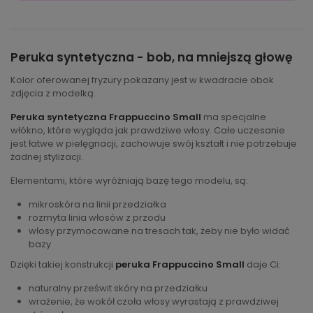
Peruka syntetyczna - bob, na mniejszą głowę
Kolor oferowanej fryzury pokazany jest w kwadracie obok
zdjęcia z modelką.
Peruka syntetyczna Frappuccino Small
ma specjalne
włókno, które wygląda jak prawdziwe włosy. Całe uczesanie
jest łatwe w pielęgnacji, zachowuje swój kształt i nie potrzebuje
żadnej stylizacji.
Elementami, które wyróżniają bazę tego modelu, są:
mikroskóra na linii przedziałka
rozmyta linia włosów z przodu
włosy przymocowane na tresach tak, żeby nie było widać
bazy
Dzięki takiej konstrukcji
peruka Frappuccino Small
daje Ci:
naturalny prześwit skóry na przedziałku
wrażenie, że wokół czoła włosy wyrastają z prawdziwej