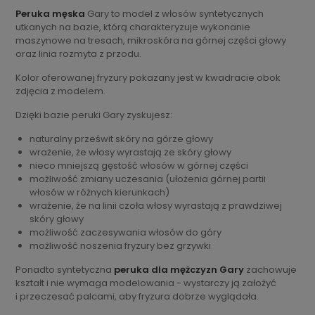
Peruka męska
Gary to model z włosów syntetycznych
utkanych na bazie, którą charakteryzuje wykonanie
maszynowe na tresach, mikroskóra na górnej części głowy
oraz linia rozmyta z przodu.
Kolor oferowanej fryzury pokazany jest w kwadracie obok
zdjęcia z modelem.
Dzięki bazie peruki Gary zyskujesz:
naturalny prześwit skóry na górze głowy
wrażenie, że włosy wyrastają ze skóry głowy
nieco mniejszą gęstość włosów w górnej części
możliwość zmiany uczesania (ułożenia górnej partii
włosów w różnych kierunkach)
wrażenie, że na linii czoła włosy wyrastają z prawdziwej
skóry głowy
możliwość zaczesywania włosów do góry
możliwość noszenia fryzury bez grzywki
Ponadto syntetyczna
peruka dla mężczyzn Gary
zachowuje
kształt i nie wymaga modelowania - wystarczy ją założyć
i przeczesać palcami, aby fryzura dobrze wyglądała.