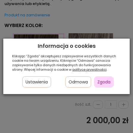
używania lub etykietą.
Produkt na zamówienie
WYBIERZ KOLOR:
Informacja o cookies
Klikając “Zgoda” akceptujesz zapisywanie wszystkich danych
cookie na twoim urządzeniu. Kliknięcie “Odmowa” oznacza
zapisywanie tylko danych niezbędnych do funkcjonowania
strony. Więcej informacji o cookie w
polityce prywatności
.
Ustawienia
Odmowa
Zgoda
M36s
M38s
coffee/mix
Ilość szt.:
2 000,00 zł