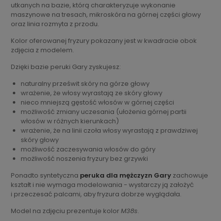
utkanych na bazie, którą charakteryzuje wykonanie
maszynowe na tresach, mikroskóra na górnej części głowy
oraz linia rozmyta z przodu.
Kolor oferowanej fryzury pokazany jest w kwadracie obok
zdjęcia z modelem.
Dzięki bazie peruki Gary zyskujesz:
naturalny prześwit skóry na górze głowy
wrażenie, że włosy wyrastają ze skóry głowy
nieco mniejszą gęstość włosów w górnej części
możliwość zmiany uczesania (ułożenia górnej partii
włosów w różnych kierunkach)
wrażenie, że na linii czoła włosy wyrastają z prawdziwej
skóry głowy
możliwość zaczesywania włosów do góry
możliwość noszenia fryzury bez grzywki
Ponadto syntetyczna
peruka dla mężczyzn Gary
zachowuje
kształt i nie wymaga modelowania - wystarczy ją założyć
i przeczesać palcami, aby fryzura dobrze wyglądała.
Model na zdjęciu prezentuje kolor
M38s
.