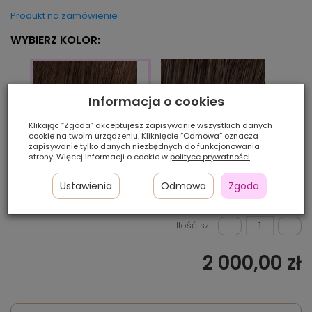
Produkt na zamówienie
WYBIERZ KOLOR:
Informacja o cookies
Klikając “Zgoda” akceptujesz zapisywanie wszystkich danych
cookie na twoim urządzeniu. Kliknięcie “Odmowa” oznacza
zapisywanie tylko danych niezbędnych do funkcjonowania
strony. Więcej informacji o cookie w
polityce prywatności
.
coffee/mix
M36s
M5s
Ustawienia
Odmowa
Zgoda
Ilość szt.:
2 000,00 zł