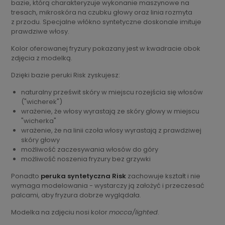
bazie, którą charakteryzuje wykonanie maszynowe na
tresach, mikroskóra na czubku głowy oraz linia rozmyta
z przodu. Specjalne włókno syntetyczne doskonale imituje
prawdziwe włosy.
Kolor oferowanej fryzury pokazany jest w kwadracie obok
zdjęcia z modelką.
Dzięki bazie peruki Risk zyskujesz:
naturalny prześwit skóry w miejscu rozejścia się włosów
("wicherek")
wrażenie, że włosy wyrastają ze skóry głowy w miejscu
"wicherka"
wrażenie, że na linii czoła włosy wyrastają z prawdziwej
skóry głowy
możliwość zaczesywania włosów do góry
możliwość noszenia fryzury bez grzywki
Ponadto
peruka syntetyczna Risk
zachowuje kształt i nie
wymaga modelowania - wystarczy ją założyć i przeczesać
palcami, aby fryzura dobrze wyglądała.
Modelka na zdjęciu nosi kolor
mocca/lighted
.