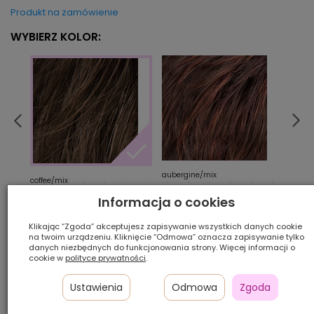
Produkt na zamówienie
WYBIERZ KOLOR:
aubergine/mix
cara
coffee/mix
Informacja o cookies
Ilość szt.:
Klikając “Zgoda” akceptujesz zapisywanie wszystkich danych cookie
na twoim urządzeniu. Kliknięcie “Odmowa” oznacza zapisywanie tylko
danych niezbędnych do funkcjonowania strony. Więcej informacji o
1 100,00 zł
cookie w
polityce prywatności
.
Ustawienia
Odmowa
Zgoda