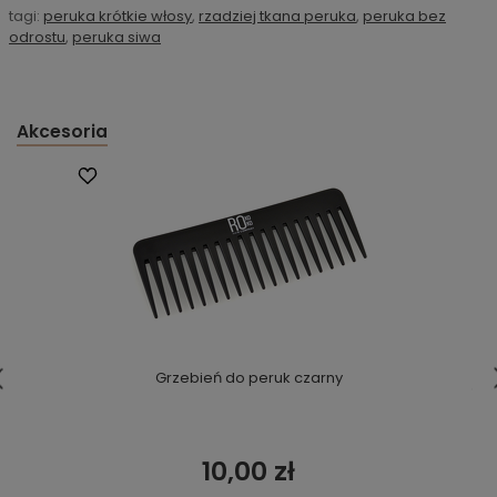
tagi:
peruka krótkie włosy
,
rzadziej tkana peruka
,
peruka bez
odrostu
,
peruka siwa
Akcesoria
Grzebień do peruk czarny
10,00 zł