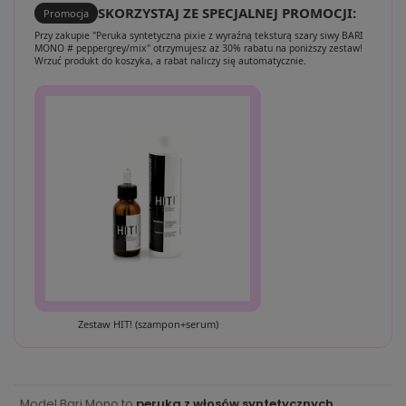
SKORZYSTAJ ZE SPECJALNEJ PROMOCJI:
Promocja
Przy zakupie "Peruka syntetyczna pixie z wyraźną teksturą szary siwy BARI
MONO # peppergrey/mix" otrzymujesz aż 30% rabatu na poniższy zestaw!
Wrzuć produkt do koszyka, a rabat naliczy się automatycznie.
Zestaw HIT! (szampon+serum)
Model Bari Mono to
peruka z włosów syntetycznych