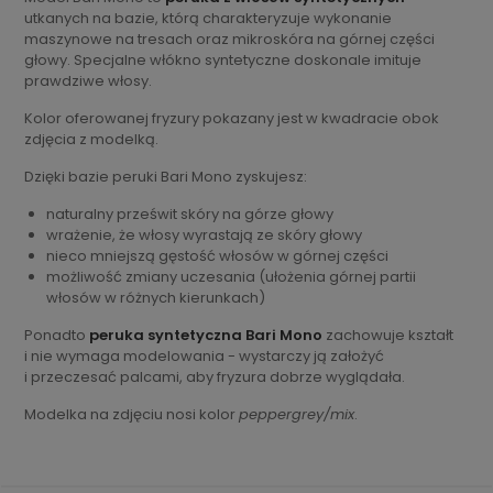
utkanych na bazie, którą charakteryzuje wykonanie
maszynowe na tresach oraz mikroskóra na górnej części
głowy. Specjalne włókno syntetyczne doskonale imituje
prawdziwe włosy.
Kolor oferowanej fryzury pokazany jest w kwadracie obok
zdjęcia z modelką.
Dzięki bazie peruki Bari Mono zyskujesz:
naturalny prześwit skóry na górze głowy
wrażenie, że włosy wyrastają ze skóry głowy
nieco mniejszą gęstość włosów w górnej części
możliwość zmiany uczesania (ułożenia górnej partii
włosów w różnych kierunkach)
Ponadto
peruka syntetyczna Bari Mono
zachowuje kształt
i nie wymaga modelowania - wystarczy ją założyć
i przeczesać palcami, aby fryzura dobrze wyglądała.
Modelka na zdjęciu nosi kolor
peppergrey/mix
.