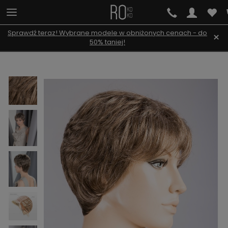
Sprawdź teraz! Wybrane modele w obniżonych cenach - do
×
50% taniej!