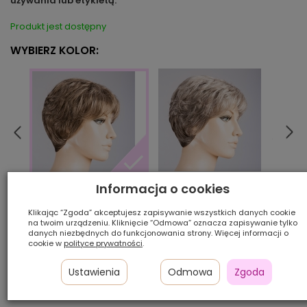
używania lub etykietą.
Produkt jest dostępny
WYBIERZ KOLOR:
Informacja o cookies
ashgrey/mix
beige
peppergrey/mix
Klikając “Zgoda” akceptujesz zapisywanie wszystkich danych cookie
na twoim urządzeniu. Kliknięcie “Odmowa” oznacza zapisywanie tylko
Ilość szt.:
danych niezbędnych do funkcjonowania strony. Więcej informacji o
cookie w
polityce prywatności
.
1 450,00 zł
Ustawienia
Odmowa
Zgoda