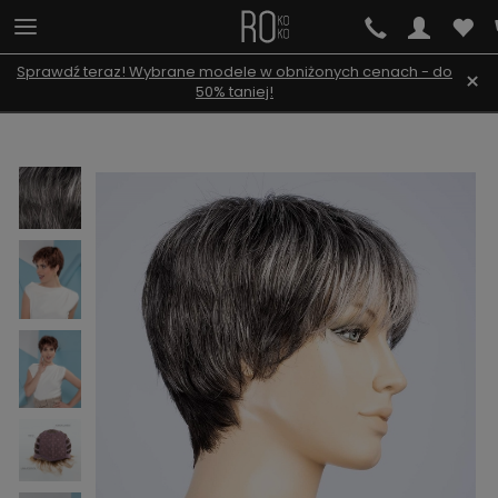
Sprawdź teraz! Wybrane modele w obniżonych cenach - do
×
50% taniej!