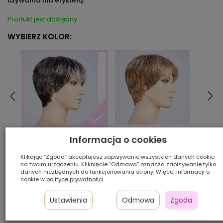
używania lub etykietą.
Produkt jest dostępny
WYBIERZ KOLOR:
bernsteinmulti/shad
cham
Informacja o cookies
peppergrey/mix
Klikając “Zgoda” akceptujesz zapisywanie wszystkich danych cookie
na twoim urządzeniu. Kliknięcie “Odmowa” oznacza zapisywanie tylko
Ilość szt.:
danych niezbędnych do funkcjonowania strony. Więcej informacji o
cookie w
polityce prywatności
.
552,50 zł
Ustawienia
Odmowa
Zgoda
Cena katalogowa:
850,00 zł
-35%