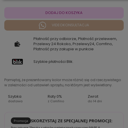
DODAJ DO KOSZYKA
VIDEOKONSULTACJA
Płatność przy odbiorze, Płatność przelewem,
Przelewy 24 Rokoko, Przelewy24, Comfino,
Płatność przy zakupie w punkcie
Szybkie płatności Blik.
Pamiętaj, że prezentowany kolor może różnić się od rzeczywistego
w zależności od ustawień sprzętu, na którym jest wyświetlany.
Szybka
Raty 0%
Zwrot
dostawa
z Comfino
do 14 dni
SKORZYSTAJ ZE SPECJALNEJ PROMOCJI:
Promocja
Przy zakupie "Peruka z włosów syntetycznych szary siwy MARE #