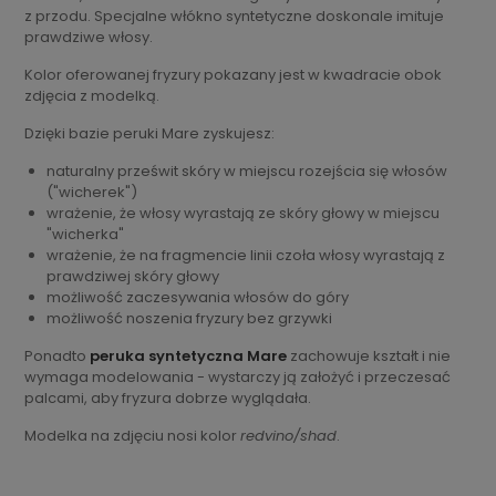
z przodu. Specjalne włókno syntetyczne doskonale imituje
prawdziwe włosy.
Kolor oferowanej fryzury pokazany jest w kwadracie obok
zdjęcia z modelką.
Dzięki bazie peruki Mare zyskujesz:
naturalny prześwit skóry w miejscu rozejścia się włosów
("wicherek")
wrażenie, że włosy wyrastają ze skóry głowy w miejscu
"wicherka"
wrażenie, że na fragmencie linii czoła włosy wyrastają z
prawdziwej skóry głowy
możliwość zaczesywania włosów do góry
możliwość noszenia fryzury bez grzywki
Ponadto
peruka syntetyczna Mare
zachowuje kształt i nie
wymaga modelowania - wystarczy ją założyć i przeczesać
palcami, aby fryzura dobrze wyglądała.
Modelka na zdjęciu nosi kolor
redvino/shad
.