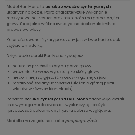
Model Bari Mono to
peruka z włosów syntetycznych
utkanych na bazie, którą charakteryzuje wykonanie
maszynowe na tresach oraz mikroskóra na górnej części
głowy. Specjalne włókno syntetyczne doskonale imituje
prawdziwe włosy.
Kolor oferowanej fryzury pokazany jest w kwadracie obok
zdjęcia z modelką.
Dzięki bazie peruki Bari Mono zyskujesz:
naturalny prześwit skóry na górze głowy
wrażenie, że włosy wyrastają ze skóry głowy
nieco mniejszą gęstość włosów w górnej części
możliwość zmiany uczesania (ułożenia górnej partii
włosów w różnych kierunkach)
Ponadto
peruka syntetyczna Bari Mono
zachowuje kształt
i nie wymaga modelowania - wystarczy ją założyć
i przeczesać palcami, aby fryzura dobrze wyglądała.
Modelka na zdjęciu nosi kolor
peppergrey/mix
.