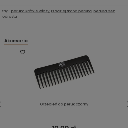
tagi:
peruka krótkie włosy
,
rzadziej tkana peruka
,
peruka bez
odrostu
Akcesoria
Grzebień do peruk czarny