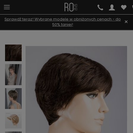
Sprawdź teraz! Wybrane modele w obniżonych cenach - do
×
50% taniej!