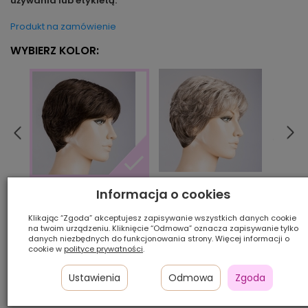
używania lub etykietą.
Produkt na zamówienie
WYBIERZ KOLOR:
ashgrey/mix
beige
Informacja o cookies
darkbrown/mix
Klikając “Zgoda” akceptujesz zapisywanie wszystkich danych cookie
na twoim urządzeniu. Kliknięcie “Odmowa” oznacza zapisywanie tylko
Ilość szt.:
danych niezbędnych do funkcjonowania strony. Więcej informacji o
cookie w
polityce prywatności
.
1 450,00 zł
Ustawienia
Odmowa
Zgoda