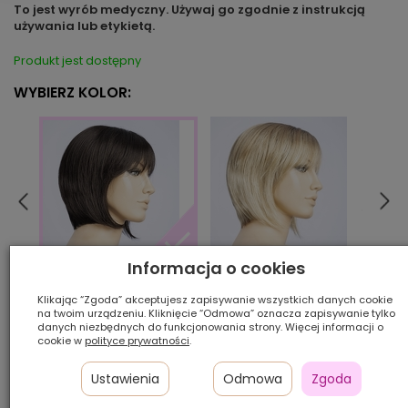
To jest wyrób medyczny. Używaj go zgodnie z instrukcją
używania lub etykietą.
Produkt jest dostępny
WYBIERZ KOLOR:
Informacja o cookies
bahamabeige/shad
choc
darkbrown/mix
Klikając “Zgoda” akceptujesz zapisywanie wszystkich danych cookie
na twoim urządzeniu. Kliknięcie “Odmowa” oznacza zapisywanie tylko
danych niezbędnych do funkcjonowania strony. Więcej informacji o
Ilość szt.:
cookie w
polityce prywatności
.
1 200,00 zł
Ustawienia
Odmowa
Zgoda