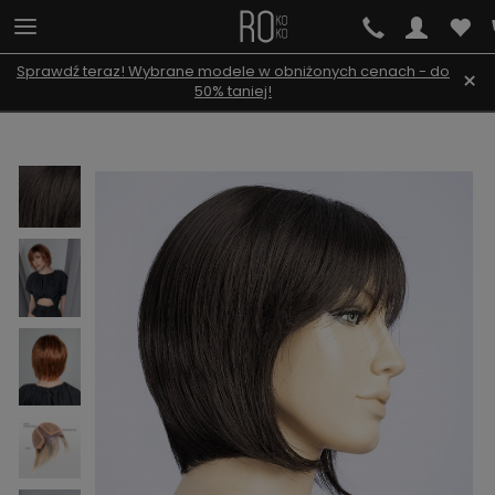
Sprawdź teraz! Wybrane modele w obniżonych cenach - do
×
50% taniej!