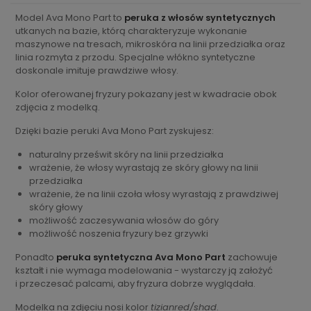
Model Ava Mono Part to
peruka z włosów syntetycznych
utkanych na bazie, którą charakteryzuje wykonanie
maszynowe na tresach, mikroskóra na linii przedziałka oraz
linia rozmyta z przodu. Specjalne włókno syntetyczne
doskonale imituje prawdziwe włosy.
Kolor oferowanej fryzury pokazany jest w kwadracie obok
zdjęcia z modelką.
Dzięki bazie peruki Ava Mono Part zyskujesz:
naturalny prześwit skóry na linii przedziałka
wrażenie, że włosy wyrastają ze skóry głowy na linii
przedziałka
wrażenie, że na linii czoła włosy wyrastają z prawdziwej
skóry głowy
możliwość zaczesywania włosów do góry
możliwość noszenia fryzury bez grzywki
Ponadto
peruka syntetyczna Ava Mono Part
zachowuje
kształt i nie wymaga modelowania - wystarczy ją założyć
i przeczesać palcami, aby fryzura dobrze wyglądała.
Modelka na zdjęciu nosi kolor
tizianred/shad
.