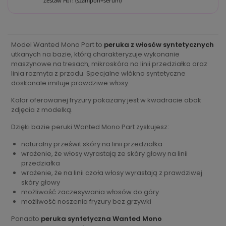
Zestaw HIT! (szampon+serum)
Model Wanted Mono Part to
peruka z włosów syntetycznych
utkanych na bazie, którą charakteryzuje wykonanie
maszynowe na tresach, mikroskóra na linii przedziałka oraz
linia rozmyta z przodu. Specjalne włókno syntetyczne
doskonale imituje prawdziwe włosy.
Kolor oferowanej fryzury pokazany jest w kwadracie obok
zdjęcia z modelką.
Dzięki bazie peruki Wanted Mono Part zyskujesz:
naturalny prześwit skóry na linii przedziałka
wrażenie, że włosy wyrastają ze skóry głowy na linii
przedziałka
wrażenie, że na linii czoła włosy wyrastają z prawdziwej
skóry głowy
możliwość zaczesywania włosów do góry
możliwość noszenia fryzury bez grzywki
Ponadto
peruka syntetyczna Wanted Mono