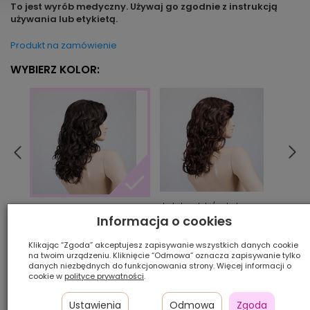
To jest wyrób medyczny. Używaj go zgodnie z instrukcją
używania lub etykietą.
Produkt na zamówienie
WYBIERZ KOLOR:
darkchocolate/rooted
hotm
espresso/rooted
Informacja o cookies
Klikając “Zgoda” akceptujesz zapisywanie wszystkich danych cookie
Ilość szt.:
na twoim urządzeniu. Kliknięcie “Odmowa” oznacza zapisywanie tylko
danych niezbędnych do funkcjonowania strony. Więcej informacji o
cookie w
polityce prywatności
.
1 450,00 zł
Ustawienia
Odmowa
Zgoda