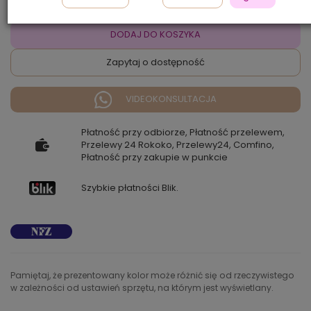
DODAJ DO KOSZYKA
Zapytaj o dostępność
VIDEOKONSULTACJA
Płatność przy odbiorze, Płatność przelewem,
Przelewy 24 Rokoko, Przelewy24, Comfino,
Płatność przy zakupie w punkcie
Szybkie płatności Blik.
Pamiętaj, że prezentowany kolor może różnić się od rzeczywistego
w zależności od ustawień sprzętu, na którym jest wyświetlany.