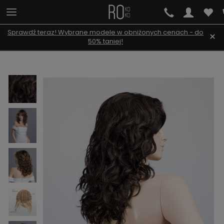
Sprawdź teraz! Wybrane modele w obniżonych cenach - do
×
50% taniej!