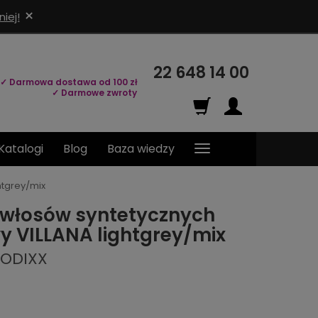
×
iej!
22 648 14 00
✓ Darmowa dostawa od 100 zł
✓ Darmowe zwroty
Katalogi
Blog
Baza wiedzy
htgrey/mix
 włosów syntetycznych
wy VILLANA lightgrey/mix
MODIXX