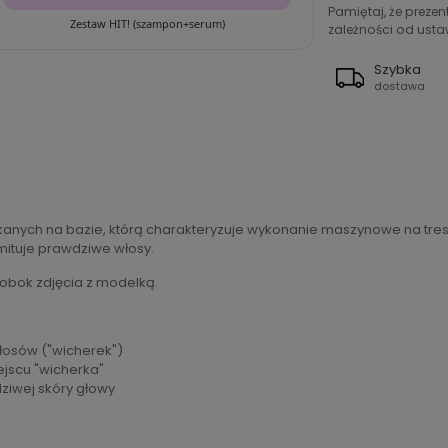
Pamiętaj, że preze
Zestaw HIT! (szampon+serum)
zależności od ustaw
Szybka
dostawa
kanych na bazie, którą charakteryzuje wykonanie maszynowe na tres
mituje prawdziwe włosy.
 obok zdjęcia z modelką.
włosów ("wicherek")
ejscu "wicherka"
dziwej skóry głowy