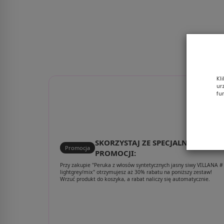
Kl
ur
fu
SKORZYSTAJ ZE SPECJALNEJ
Promocja
PROMOCJI:
Przy zakupie "Peruka z włosów syntetycznych jasny siwy VILLANA #
lightgrey/mix" otrzymujesz aż 30% rabatu na poniższy zestaw!
Wrzuć produkt do koszyka, a rabat naliczy się automatycznie.