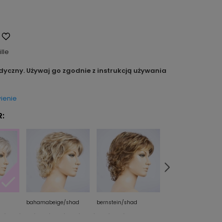
ille
dyczny. Używaj go zgodnie z instrukcją używania
ienie
:
bahamabeige/shad
bernstein/shad
chocolate/mix