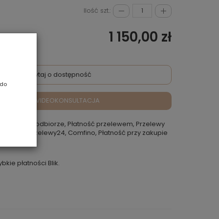
Ilość szt.:
1 150,00 zł
Zapytaj o dostępność
 do
VIDEOKONSULTACJA
atność przy odbiorze, Płatność przelewem, Przelewy
 Rokoko, Przelewy24, Comfino, Płatność przy zakupie
punkcie
ybkie płatności Blik.