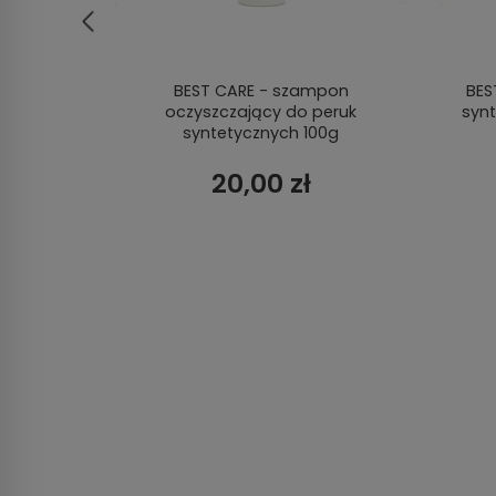
walna
BEST CARE - szampon
BES
oczyszczający do peruk
syn
syntetycznych 100g
20,00 zł