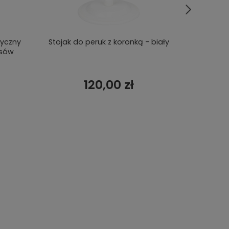
tyczny
Stojak do peruk z koronką - biały
Głowa do
osów
120,00 zł