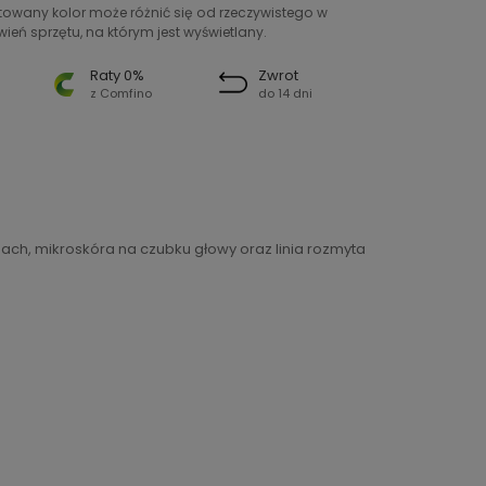
ntowany kolor może różnić się od rzeczywistego w
ień sprzętu, na którym jest wyświetlany.
Raty 0%
Zwrot
z Comfino
do 14 dni
ach, mikroskóra na czubku głowy oraz linia rozmyta