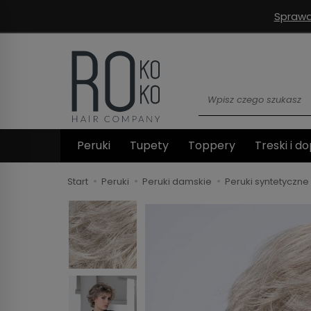
Sprawd
Wyszukaj
Peruki
Tupety
Toppery
Treski i do
Start
Peruki
Peruki damskie
Peruki syntetyczne