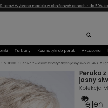
ź teraz! Wybrane modele w obniżonych cenach - do 50% tan
pinki
Turbany
Kosmetyki do peruk
Akcesoria
MODIXX
Peruka z włosów syntetycznych jasny siwy VILLANA # lig
Peruka z
jasny si
Kolekcja 