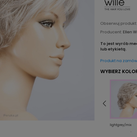
Obserwuj produkt:
Producent:
Ellen W
To jest wyrób me
lub etykietą.
Produkt na zamów
WYBIERZ KOLOR
d
sand/shad
toffeebrown/shad
lightgrey/mix