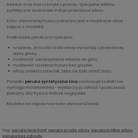
tresach oraz linia rozmyta z przodu. Specjalne włókno
syntetyczne doskonale imituje prawdziwe włosy.
Kolor oferowanej fryzury pokazany jest w kwadracie obok
zdjęcia z modelką.
Dzięki bazie peruki Lina zyskujesz:
wrażenie, że na linii czoła włosy wyrastają z prawdziwej
skóry głowy
możliwość zaczesywania włosów do góry
możliwość noszenia fryzury bez grzywki
włosy umieszczane tak, żeby nie było widać bazy
Ponadto
peruka syntetyczna Lina
zachowuje kształt i nie
wymaga modelowania - wystarczy ją założyć i przeczesać
palcami, aby fryzura dobrze wyglądała.
Modelka na zdjęciu nosi kolor
darksand/shad
.
tagi:
peruka lace front
,
peruka proste włosy
,
peruka krótkie włosy
,
peruka bez odrostu