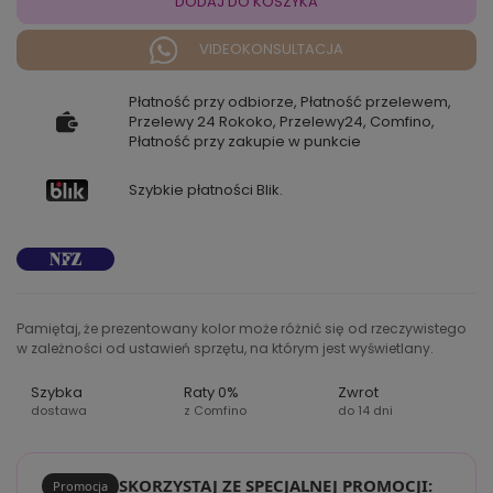
DODAJ DO KOSZYKA
VIDEOKONSULTACJA
Płatność przy odbiorze, Płatność przelewem,
Przelewy 24 Rokoko, Przelewy24, Comfino,
Płatność przy zakupie w punkcie
Szybkie płatności Blik.
Pamiętaj, że prezentowany kolor może różnić się od rzeczywistego
w zależności od ustawień sprzętu, na którym jest wyświetlany.
Szybka
Raty 0%
Zwrot
dostawa
z Comfino
do 14 dni
SKORZYSTAJ ZE SPECJALNEJ PROMOCJI:
Promocja