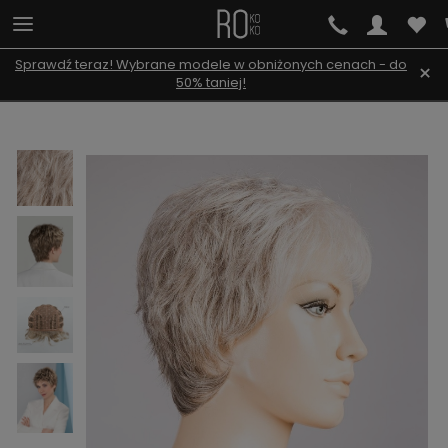
Sprawdź teraz! Wybrane modele w obniżonych cenach - do
×
50% taniej!