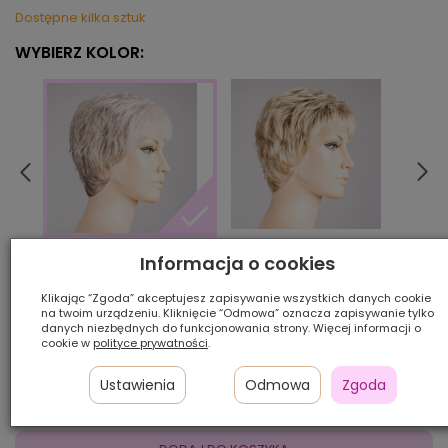
Dostępne kilka sztuk
WYBIERZ KOLOR:
bahamabeige/shad
beig
lightgrey/mix
Informacja o cookies
Klikając “Zgoda” akceptujesz zapisywanie wszystkich danych cookie
na twoim urządzeniu. Kliknięcie “Odmowa” oznacza zapisywanie tylko
Ilość szt.:
danych niezbędnych do funkcjonowania strony. Więcej informacji o
cookie w
polityce prywatności
.
1 050,00 zł
Ustawienia
Odmowa
Zgoda