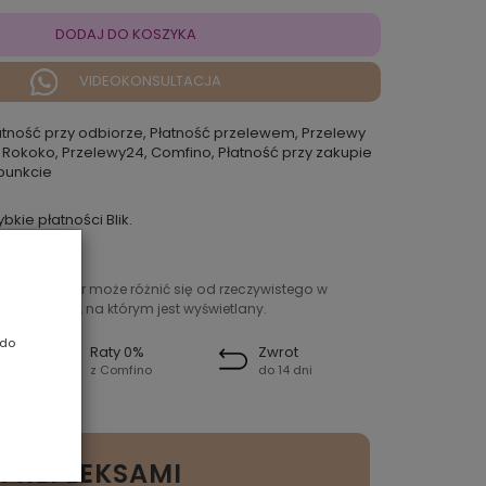
DODAJ DO KOSZYKA
VIDEOKONSULTACJA
atność przy odbiorze, Płatność przelewem, Przelewy
 Rokoko, Przelewy24, Comfino, Płatność przy zakupie
punkcie
ybkie płatności Blik.
ntowany kolor może różnić się od rzeczywistego w
ień sprzętu, na którym jest wyświetlany.
 do
Raty 0%
Zwrot
z Comfino
do 14 dni
I REFLEKSAMI