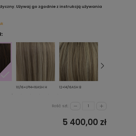
dyczny. Używaj go zgodnie z instrukcją używania
uk
:
10/16+LP14+16ASH H
12+14/16ASH B
12+14R+14/16ASH+16H
Ilość szt.:
5 400,00 zł