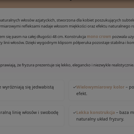
turalnych włosów azjatyckich, stworzona dla kobiet poszukujących subteln
miarowymi refleksami nadaje włosom miękkości oraz efektu naturalnego ro
m się pasm na całej długości 48 cm. Konstrukcja
mono crown
pozwala uzys
rzy linii włosów. Dzięki wygodnym klipsom półperuka pozostaje stabilna i
awiają, że fryzura prezentuje się lekko, elegancko i niezwykle realistycznie
e wyróżniają się jedwabistą
✓
Wielowymiarowy kolor
– po
efekt.
uralną linię włosów i swobodę
✓
Lekka konstrukcja
– baza m
naturalny układ fryzury.