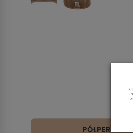
Kl
ur
fu
PÓŁPERUKA T