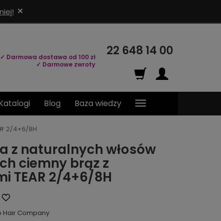
×
iej!
22 648 14 00
✓ Darmowa dostawa od 100 zł
✓ Darmowe zwroty
Katalogi
Blog
Baza wiedzy
 # 2/4+6/8H
a z naturalnych włosów
ich ciemny brąz z
mi TEAR 2/4+6/8H
o Hair Company