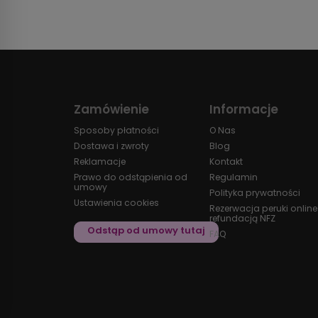
Zamówienie
Informacje
Sposoby płatności
O Nas
Dostawa i zwroty
Blog
Reklamacje
Kontakt
Prawo do odstąpienia od
Regulamin
umowy
Polityka prywatności
Ustawienia cookies
Rezerwacja peruki online
refundacją NFZ
FAQ