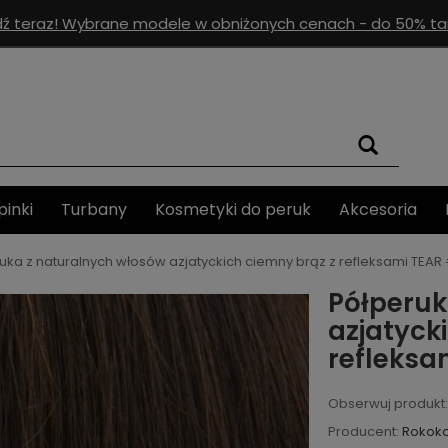
ź teraz! Wybrane modele w obniżonych cenach - do 50% tan
pinki
Turbany
Kosmetyki do peruk
Akcesoria
uka z naturalnych włosów azjatyckich ciemny brąz z refleksami TEAR
Półperuk
azjatyck
refleksa
Obserwuj produkt:
Producent:
Rokok