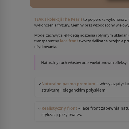
TEAR z kolekcji The Pearls
to półperuka wykonana z na
wykończenia fryzury. Ciemny brąz wzbogacony wielowy
Model zachwyca lekkością noszenia i płynnym układanie
transparentny
lace front
tworzy delikatne przejście p
użytkowania.
Naturalny ruch włosów oraz wielotonowe refleksy spr
✓
Naturalne pasma premium
– włosy azjatycki
strukturą i eleganckim połyskiem.
✓
Realistyczny front
– lace front zapewnia nat
stylizacji przy twarzy.