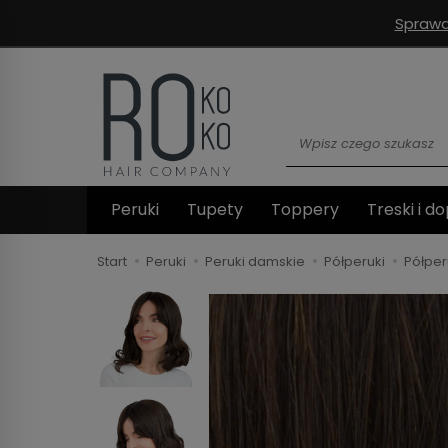
Sprawd
Wyszukaj
Peruki
Tupety
Toppery
Treski i do
Start
Peruki
Peruki damskie
Półperuki
Półper