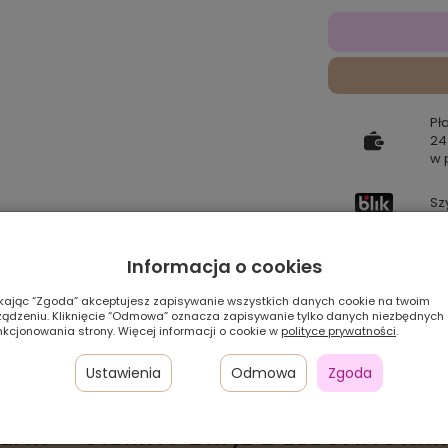
Pł
24
w 
Sz
Informacja o cookies
Pamiętaj, że preze
zależności od ustaw
ikając “Zgoda” akceptujesz zapisywanie wszystkich danych cookie na twoim
ządzeniu. Kliknięcie “Odmowa” oznacza zapisywanie tylko danych niezbędnych
Szybka
nkcjonowania strony. Więcej informacji o cookie w
polityce prywatności
.
dostawa
Ustawienia
Odmowa
Zgoda
EAR – CIEMNY BRĄZ Z ELEGANCKIM