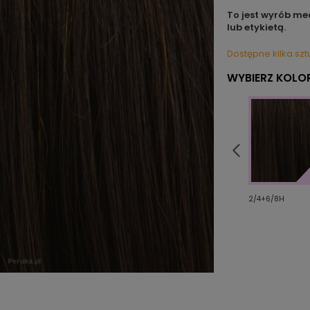
To jest wyrób me
lub etykietą.
Dostępne kilka szt
WYBIERZ KOLOR
6ASH+16H
14+16ASH B
6/33R+8/12H
2/4+6/8H