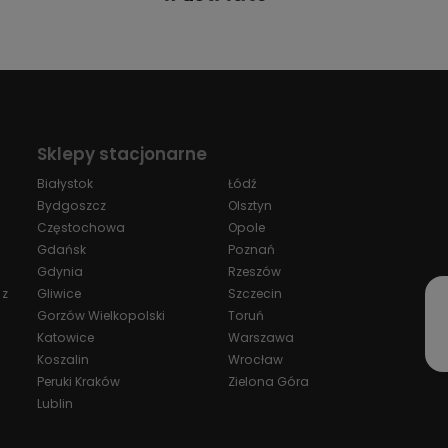
Sklepy stacjonarne
Białystok
Łódź
Bydgoszcz
Olsztyn
Częstochowa
Opole
Gdańsk
Poznań
Gdynia
Rzeszów
 z
Gliwice
Szczecin
Gorzów Wielkopolski
Toruń
Katowice
Warszawa
Koszalin
Wrocław
Peruki Kraków
Zielona Góra
Lublin