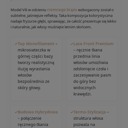
Model Vili w odcieniu
ciemnego brązu
wzbogacony został o
subtelne, jaśniejsze refleksy. Taka kompozycja kolorystyczna
nadaje fryzurze głębi, sprawiając, że całość prezentuje się lekko
i naturalnie, jak włosy muśnięte letnim słońcem.
✓
Top Monofilament
–
✓
Lace Front Premium
mikrosiateczka w
– ręcznie tkana
górnej części bazy
przednia linia
tworzy realistyczną
włosów umożliwia
iluzję wyrastania
odsłonięcie czoła i
włosów
zaczesywanie pasm
bezpośrednio ze
do góry bez
skóry głowy.
widocznych
krawędzi.
✓
Budowa Hybrydowa
✓
Termo-Stylizacja
–
– połączenie
struktura włosa
ręcznego tkania
pozwala na