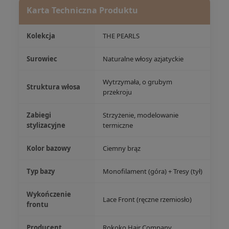
Karta Techniczna Produktu
Kolekcja
THE PEARLS
Surowiec
Naturalne włosy azjatyckie
Wytrzymała, o grubym
Struktura włosa
przekroju
Zabiegi
Strzyżenie, modelowanie
stylizacyjne
termiczne
Kolor bazowy
Ciemny brąz
Typ bazy
Monofilament (góra) + Tresy (tył)
Wykończenie
Lace Front (ręczne rzemiosło)
frontu
Producent
Rokoko Hair Company