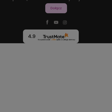
Dołącz
4.9
Na podstawie
2466
opinii
z całego okresu