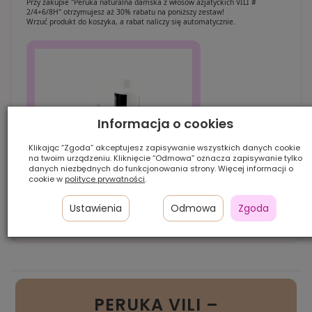
Przy zakupie "Peruka naturalna damska z włosów azjatyckich VILI #
2/4+6/8H" otrzymujesz aż 30% rabatu na poniższy zestaw!
Wrzuć produkt do koszyka, a rabat naliczy się automatycznie.
Informacja o cookies
Klikając “Zgoda” akceptujesz zapisywanie wszystkich danych cookie
na twoim urządzeniu. Kliknięcie “Odmowa” oznacza zapisywanie tylko
danych niezbędnych do funkcjonowania strony. Więcej informacji o
cookie w
polityce prywatności
.
Ustawienia
Odmowa
Zgoda
Zestaw HIT! (szampon+serum)
PERUKA VILI –