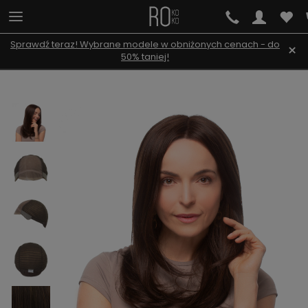
Sprawdź teraz! Wybrane modele w obniżonych cenach - do
×
50% taniej!