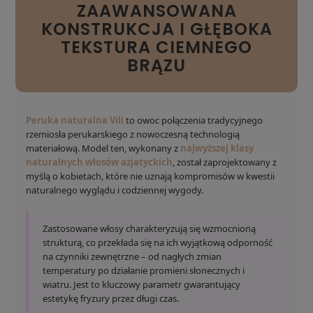
ZAAWANSOWANA
KONSTRUKCJA I GŁĘBOKA
TEKSTURA CIEMNEGO
BRĄZU
Peruka naturalna Vili
to owoc połączenia tradycyjnego
rzemiosła perukarskiego z nowoczesną technologią
materiałową. Model ten, wykonany z
najwyższej klasy
naturalnych włosów azjatyckich
, został zaprojektowany z
myślą o kobietach, które nie uznają kompromisów w kwestii
naturalnego wyglądu i codziennej wygody.
Zastosowane włosy charakteryzują się wzmocnioną
strukturą, co przekłada się na ich wyjątkową odporność
na czynniki zewnętrzne – od nagłych zmian
temperatury po działanie promieni słonecznych i
wiatru. Jest to kluczowy parametr gwarantujący
estetykę fryzury przez długi czas.