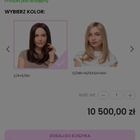
Produkt jest dostępny
WYBIERZ KOLOR:
12/14R+14/16ASH+16H
10/16
2/4+6/8H
Ilość szt.:
10 500,00 zł
DODAJ DO KOSZYKA