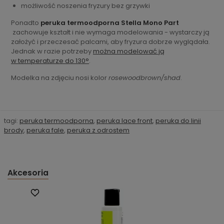
możliwość noszenia fryzury bez grzywki
Ponadto
peruka termoodporna Stella Mono Part
zachowuje kształt i nie wymaga modelowania - wystarczy ją
założyć i przeczesać palcami, aby fryzura dobrze wyglądała.
Jednak w razie potrzeby
można modelować ją
w temperaturze do 130°
.
Modelka na zdjęciu nosi kolor
rosewoodbrown/shad
.
tagi:
peruka termoodporna
,
peruka lace front
,
peruka do linii
brody
,
peruka fale
,
peruka z odrostem
Akcesoria