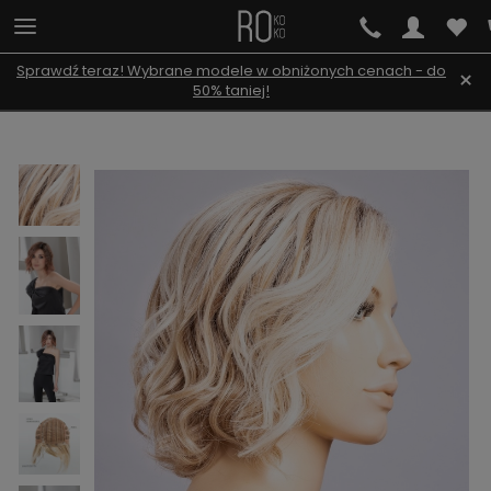
Sprawdź teraz! Wybrane modele w obniżonych cenach - do
×
50% taniej!