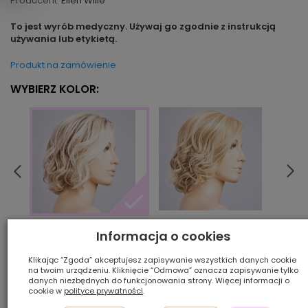
Producent:
Ellen Wille
To jest wyrób medyczny. Używaj go zgodnie z instrukcją
używania lub etykietą.
Produkt na zamówienie
WYBIERZ KOLOR:
bahamabeige/shad
beig
ivoryblonde/shad
Informacja o cookies
Klikając “Zgoda” akceptujesz zapisywanie wszystkich danych cookie
na twoim urządzeniu. Kliknięcie “Odmowa” oznacza zapisywanie tylko
Ilość szt.:
danych niezbędnych do funkcjonowania strony. Więcej informacji o
cookie w
polityce prywatności
.