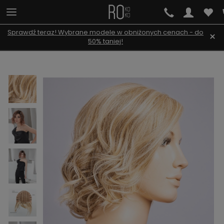
Sprawdź teraz! Wybrane modele w obniżonych cenach - do
×
50% taniej!