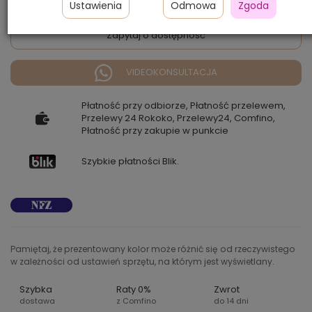
Ustawienia
Odmowa
Zgoda
Zapytaj o dostępność
VIDEOKONSULTACJA
Płatność przy odbiorze, Płatność przelewem,
Przelewy 24 Rokoko, Przelewy24, Comfino,
Płatność przy zakupie w punkcie
Szybkie płatności Blik.
Pamiętaj, że prezentowany kolor może różnić się od rzeczywistego
w zależności od ustawień sprzętu, na którym jest wyświetlany.
Szybka
Raty 0%
Zwrot
dostawa
z Comfino
do 14 dni