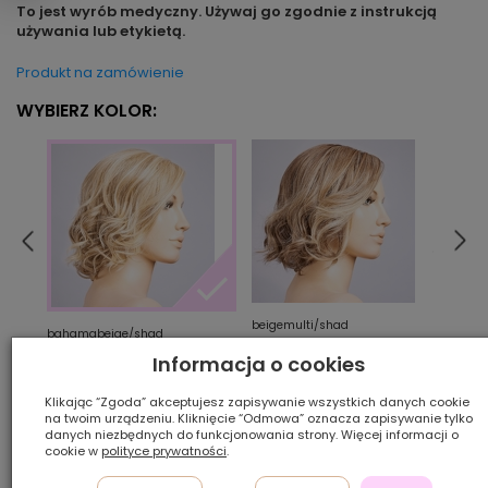
To jest wyrób medyczny. Używaj go zgodnie z instrukcją
używania lub etykietą.
Produkt na zamówienie
WYBIERZ KOLOR:
beigemulti/shad
berns
bahamabeige/shad
Informacja o cookies
Ilość szt.:
Klikając “Zgoda” akceptujesz zapisywanie wszystkich danych cookie
na twoim urządzeniu. Kliknięcie “Odmowa” oznacza zapisywanie tylko
danych niezbędnych do funkcjonowania strony. Więcej informacji o
1 500,00 zł
cookie w
polityce prywatności
.