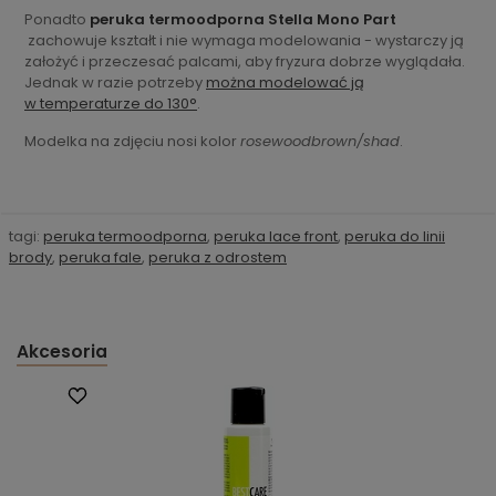
Ponadto
peruka termoodporna Stella Mono Part
zachowuje kształt i nie wymaga modelowania - wystarczy ją
założyć i przeczesać palcami, aby fryzura dobrze wyglądała.
Jednak w razie potrzeby
można modelować ją
w temperaturze do 130°
.
Modelka na zdjęciu nosi kolor
rosewoodbrown/shad
.
tagi:
peruka termoodporna
,
peruka lace front
,
peruka do linii
brody
,
peruka fale
,
peruka z odrostem
Akcesoria