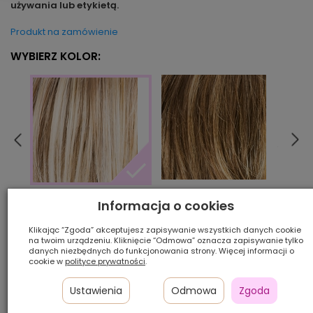
używania lub etykietą.
Produkt na zamówienie
WYBIERZ KOLOR:
bernstein rooted
choco
champagne rooted
Informacja o cookies
Klikając “Zgoda” akceptujesz zapisywanie wszystkich danych cookie
na twoim urządzeniu. Kliknięcie “Odmowa” oznacza zapisywanie tylko
Ilość szt.:
danych niezbędnych do funkcjonowania strony. Więcej informacji o
cookie w
polityce prywatności
.
1 200,00 zł
Ustawienia
Odmowa
Zgoda