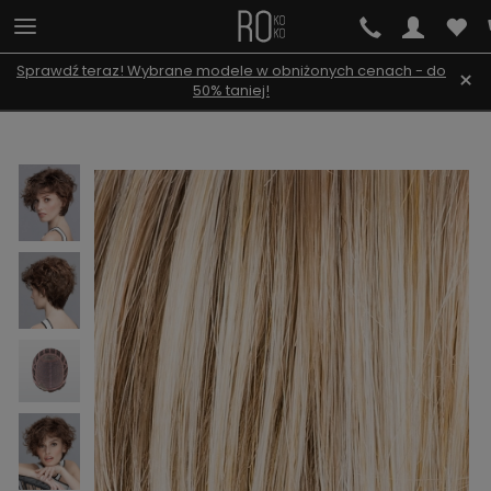
Sprawdź teraz! Wybrane modele w obniżonych cenach - do
×
50% taniej!