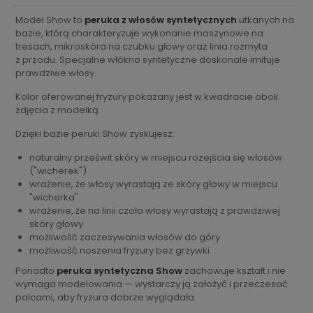
Model Show to
peruka z włosów syntetycznych
utkanych na
bazie, którą charakteryzuje wykonanie maszynowe na
tresach, mikroskóra na czubku głowy oraz linia rozmyta
z przodu. Specjalne włókno syntetyczne doskonale imituje
prawdziwe włosy.
Kolor oferowanej fryzury pokazany jest w kwadracie obok
zdjęcia z modelką.
Dzięki bazie peruki Show zyskujesz:
naturalny prześwit skóry w miejscu rozejścia się włosów
("wicherek")
wrażenie, że włosy wyrastają ze skóry głowy w miejscu
"wicherka"
wrażenie, że na linii czoła włosy wyrastają z prawdziwej
skóry głowy
możliwość zaczesywania włosów do góry
możliwość noszenia fryzury bez grzywki
Ponadto
peruka syntetyczna Show
zachowuje kształt i nie
wymaga modelowania — wystarczy ją założyć i przeczesać
palcami, aby fryzura dobrze wyglądała.