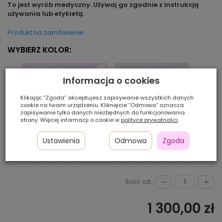
To jest wyrób medyczny. Używaj go zgodnie z instrukcją
używania lub etykietą.
Produkt na zamówienie
WYBIERZ KOLOR:
Informacja o cookies
Klikając “Zgoda” akceptujesz zapisywanie wszystkich danych
cookie na twoim urządzeniu. Kliknięcie “Odmowa” oznacza
zapisywanie tylko danych niezbędnych do funkcjonowania
strony. Więcej informacji o cookie w
polityce prywatności
.
Ustawienia
Odmowa
Zgoda
chocolate rooted
caram
champagne rooted
Ilość szt.:
1 300,00 zł