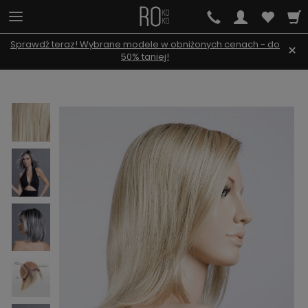
Sprawdź teraz! Wybrane modele w obniżonych cenach - do
×
50% taniej!