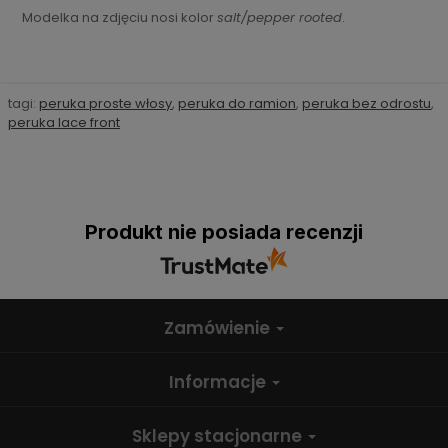
Modelka na zdjęciu nosi kolor
salt/pepper rooted
.
tagi:
peruka proste włosy
,
peruka do ramion
,
peruka bez odrostu
,
peruka lace front
Produkt nie posiada recenzji
Zamówienie
Informacje
Sklepy stacjonarne