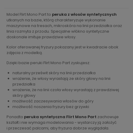
Model Flirt Mono Part to
peruka z włosów syntetycznych
utkanych na bazie, którą charakteryzuje wykonanie
maszynowe na tresach, mikroskóra na linii przedziałka oraz
linia rozmyta z przodu. Specjalne włókno syntetyczne
doskonale imituje prawdziwe włosy.
Kolor oferowanej fryzury pokazany jest w kwadracie obok
zdjęcia z modelką.
Dzięki bazie peruki Flirt Mono Part zyskujesz:
naturalny prześwit skóry na linii przedziałka
wrażenie, że włosy wyrastają ze skóry głowy na linii
przedziałka
wrażenie, że na linii czoła włosy wyrastają z prawdziwej
skóry głowy
możliwość zaczesywania włosów do góry
możliwość noszenia fryzury bez grzywki
Ponadto
peruka syntetyczna Flirt Mono Part
zachowuje
kształt i nie wymaga modelowania - wystarczy ją założyć
i przeczesać palcami, aby fryzura dobrze wyglądała.