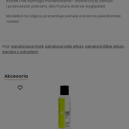
kształt i nie wymaga modelowania - wystarczy ją założyć
i przeczesać palcami, aby fryzura dobrze wyglądała.
Modelka na zdjęciu prezentuje perukę w kolorze
pearlblonde
rooted
.
tagi:
peruka lace front
,
peruka proste włosy
,
peruka krótkie włosy
,
peruka z odrostem
Akcesoria