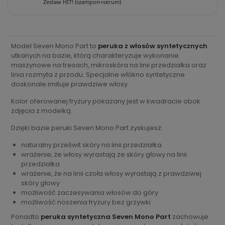
Zestaw HIT! (szampon+serum)
Model Seven Mono Part to
peruka z włosów syntetycznych
utkanych na bazie, którą charakteryzuje wykonanie
maszynowe na tresach, mikroskóra na linii przedziałka oraz
linia rozmyta z przodu. Specjalne włókno syntetyczne
doskonale imituje prawdziwe włosy.
Kolor oferowanej fryzury pokazany jest w kwadracie obok
zdjęcia z modelką.
Dzięki bazie peruki Seven Mono Part zyskujesz:
naturalny prześwit skóry na linii przedziałka
wrażenie, że włosy wyrastają ze skóry głowy na linii
przedziałka
wrażenie, że na linii czoła włosy wyrastają z prawdziwej
skóry głowy
możliwość zaczesywania włosów do góry
możliwość noszenia fryzury bez grzywki
Ponadto
peruka syntetyczna Seven Mono Part
zachowuje