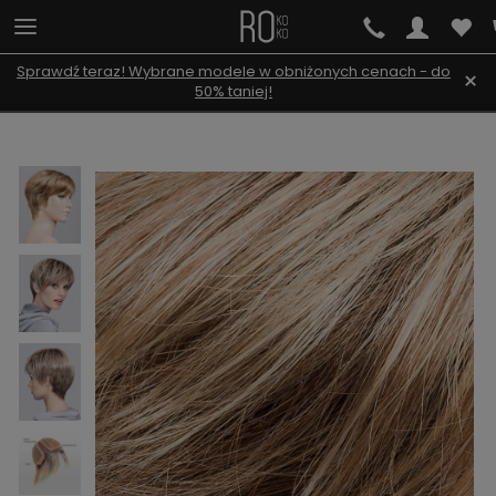
Sprawdź teraz! Wybrane modele w obniżonych cenach - do
×
50% taniej!