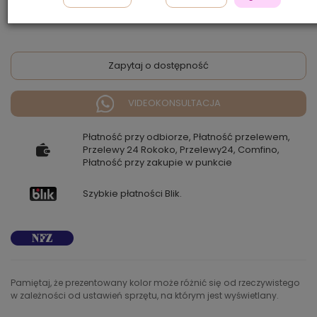
1 200,00 zł
Zapytaj o dostępność
VIDEOKONSULTACJA
Płatność przy odbiorze, Płatność przelewem,
Przelewy 24 Rokoko, Przelewy24, Comfino,
Płatność przy zakupie w punkcie
Szybkie płatności Blik.
Pamiętaj, że prezentowany kolor może różnić się od rzeczywistego
w zależności od ustawień sprzętu, na którym jest wyświetlany.