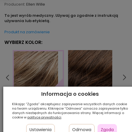
Producent:
Ellen Wille
To jest wyrób medyczny. Używaj go zgodnie z instrukcją
używania lub etykietą.
Produkt na zamówienie
WYBIERZ KOLOR:
Informacja o cookies
chocolate mix
cham
tobacco rooted
Klikając “Zgoda” akceptujesz zapisywanie wszystkich danych cookie
na twoim urządzeniu. Kliknięcie “Odmowa” oznacza zapisywanie tylko
danych niezbędnych do funkcjonowania strony. Więcej informacji o
cookie w
polityce prywatności
.
Ilość szt.:
Ustawienia
Odmowa
Zgoda