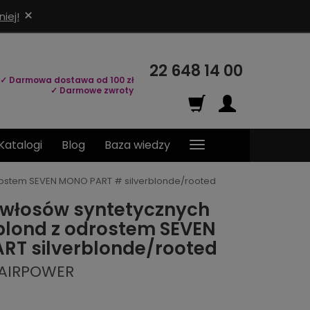
×
iej!
22 648 14 00
✓ Darmowa dostawa od 100 zł
✓ Darmowe zwroty
Katalogi
Blog
Baza wiedzy
drostem SEVEN MONO PART # silverblonde/rooted
 włosów syntetycznych
blond z odrostem SEVEN
T silverblonde/rooted
HAIRPOWER