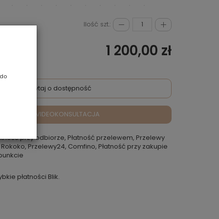
Ilość szt.:
1 200,00 zł
 do
Zapytaj o dostępność
VIDEOKONSULTACJA
atność przy odbiorze, Płatność przelewem, Przelewy
 Rokoko, Przelewy24, Comfino, Płatność przy zakupie
punkcie
ybkie płatności Blik.