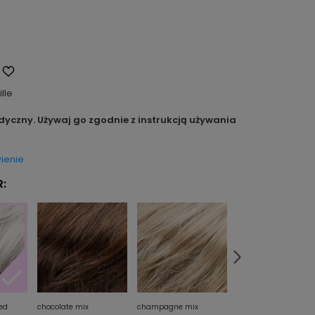
ille
dyczny. Używaj go zgodnie z instrukcją używania
ienie
:
ted
chocolate mix
champagne mix
espresso mix