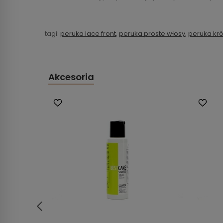
tagi:
peruka lace front
,
peruka proste włosy
,
peruka kró
Akcesoria