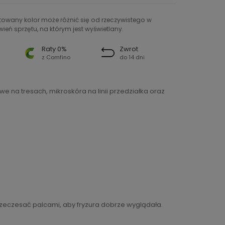
ntowany kolor może różnić się od rzeczywistego w
ień sprzętu, na którym jest wyświetlany.
Raty 0%
Zwrot
z Comfino
do 14 dni
 na tresach, mikroskóra na linii przedziałka oraz
rzeczesać palcami, aby fryzura dobrze wyglądała.