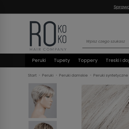
Sprawd
Wyszukaj
Peruki
Tupety
Toppery
Treski i do
Start
Peruki
Peruki damskie
Peruki syntetyczne