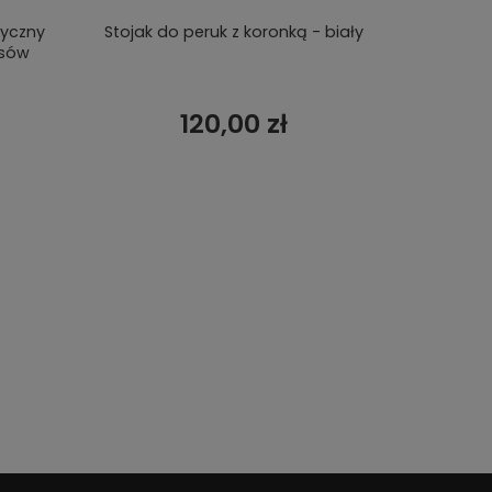
tyczny
Stojak do peruk z koronką - biały
Głowa do
osów
120,00 zł