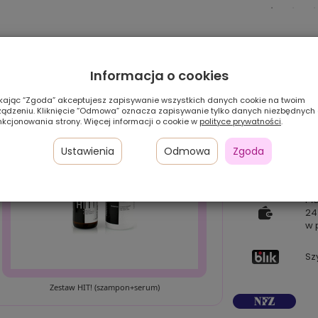
Informacja o cookies
ikając “Zgoda” akceptujesz zapisywanie wszystkich danych cookie na twoim
ządzeniu. Kliknięcie “Odmowa” oznacza zapisywanie tylko danych niezbędnych
nkcjonowania strony. Więcej informacji o cookie w
polityce prywatności
.
Ustawienia
Odmowa
Zgoda
Pł
24
w 
Sz
Zestaw HIT! (szampon+serum)