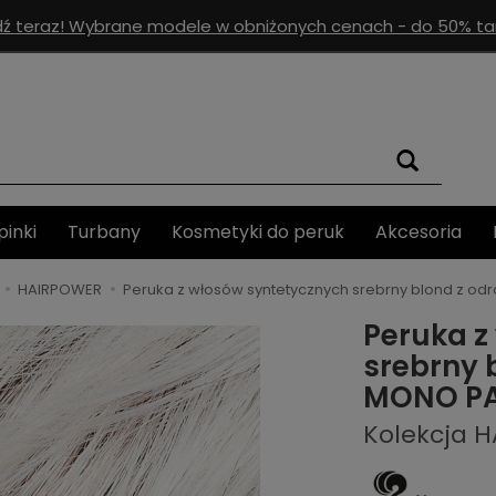
ź teraz! Wybrane modele w obniżonych cenach - do 50% tan
pinki
Turbany
Kosmetyki do peruk
Akcesoria
HAIRPOWER
Peruka z włosów syntetycznych srebrny blond z o
Peruka z
srebrny 
MONO PAR
Kolekcja 