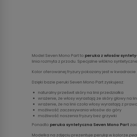
Model Seven Mono Part to
peruka z włosów syntet
linia rozmyta z przodu. Specjalne włókno syntetyczn
Kolor oferowanej fryzury pokazany jest w kwadracie
Dzięki bazie peruki Seven Mono Part zyskujesz:
naturalny prześwit skóry na linii przedziałka
wrażenie, że włosy wyrastają ze skóry głowy na lin
wrażenie, że na linii czoła włosy wyrastają z praw
możliwość zaczesywania włosów do góry
możliwość noszenia fryzury bez grzywki
Ponadto
peruka syntetyczna Seven Mono Part
zac
Modelka na zdjęciu prezentuje perukę w kolorze
pea