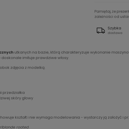
Pamiętaj, że preze
zależności od ustaw
Szybka
dostawa
ycznych
utkanych na bazie, którą charakteryzuje wykonanie maszynowe
e doskonale imituje prawdziwe włosy.
 obok zdjęcia z modelką.
ii przedziałka
dziwej skóry głowy
howuje kształt i nie wymaga modelowania - wystarczy ją założyć i p
rlblonde rooted
.