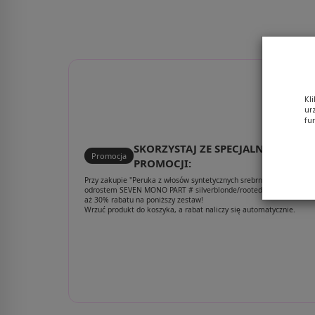
Kl
ur
fu
SKORZYSTAJ ZE SPECJALNEJ
Promocja
PROMOCJI:
Przy zakupie "Peruka z włosów syntetycznych srebrny blond z
odrostem SEVEN MONO PART # silverblonde/rooted" otrzymujesz
aż 30% rabatu na poniższy zestaw!
Wrzuć produkt do koszyka, a rabat naliczy się automatycznie.