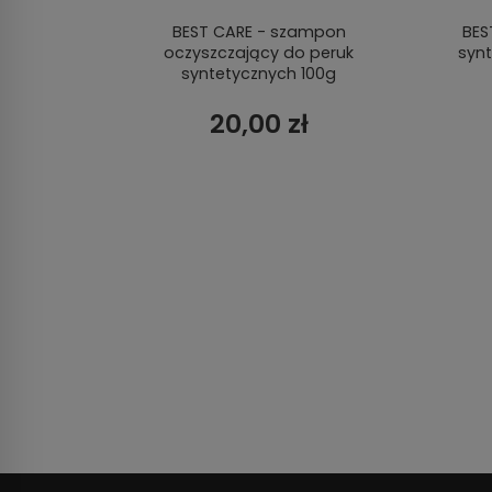
walna
BEST CARE - szampon
BES
oczyszczający do peruk
syn
syntetycznych 100g
20,00 zł