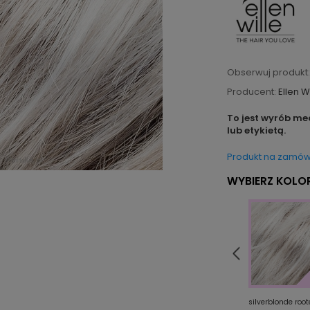
Obserwuj produkt:
Producent:
Ellen W
To jest wyrób me
lub etykietą.
Produkt na zamów
WYBIERZ KOLOR
snow mix
tobacco rooted
silverblonde roo