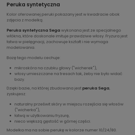
Peruka syntetyczna
Kolor oferowanej peruki pokazany jest w kwadracie obok
zdjęcia z modelką.
Peruka syntetyczna Sega
wykonana jest ze specjalnego
włókna, które doskonale imituje prawdziwe włosy. Fryzura jest
łatwa w pielęgnacji, zachowuje kształt i nie wymaga
modelowania.
Bazę tego modelu cechuje:
mikroskóra na czubku głowy ("wicherek"),
włosy umieszczane na tresach tak, żeby nie było widać
bazy.
Dzięki bazie, na której zbudowana jest
peruka Sega
,
zyskujesz:
naturalny prześwit skóry w miejscu rozejścia się włosów
("wicherka"),
łatwą w użytkowaniu fryzurę,
nieco większą gęstość w górnej części.
Modelka ma na sobie perukę w kolorze numer 10/24/80.