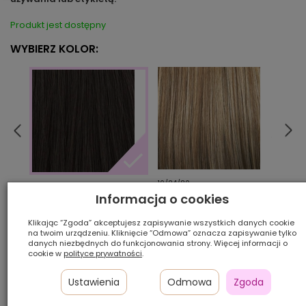
Produkt jest dostępny
WYBIERZ KOLOR:
10/24/80
12/26
2
Informacja o cookies
Klikając “Zgoda” akceptujesz zapisywanie wszystkich danych cookie
Ilość szt.:
na twoim urządzeniu. Kliknięcie “Odmowa” oznacza zapisywanie tylko
danych niezbędnych do funkcjonowania strony. Więcej informacji o
cookie w
polityce prywatności
.
950,00 zł
Ustawienia
Odmowa
Zgoda