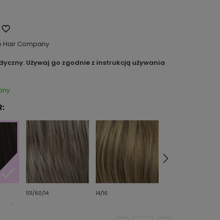
o Hair Company
dyczny. Używaj go zgodnie z instrukcją używania
pny
:
101/60/14
14/16
14/88/8R