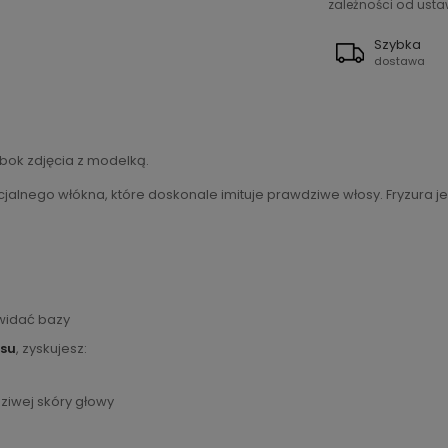
zależności od ustaw
Szybka
dostawa
bok zdjęcia z modelką.
alnego włókna, które doskonale imituje prawdziwe włosy. Fryzura jest
 widać bazy
isu
, zyskujesz:
dziwej skóry głowy