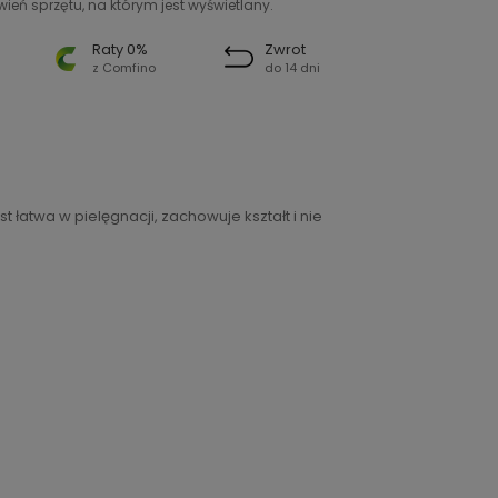
ień sprzętu, na którym jest wyświetlany.
Raty 0%
Zwrot
z Comfino
do 14 dni
 łatwa w pielęgnacji, zachowuje kształt i nie