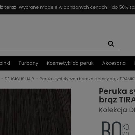
ź teraz! Wybrane modele w obniżonych cenach - do 50% tan
pinki
Turbany
Kosmetyki do peruk
Akcesoria
DELICIOUS HAIR
Peruka syntetyczna bardzo ciemny brąz TIRAMIS
Peruka s
brąz TIR
Kolekcja D