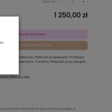
Ilość szt.:
1 250,00 zł
DODAJ DO KOSZYKA
 do
VIDEOKONSULTACJA
atność przy odbiorze, Płatność przelewem, Przelewy
 Rokoko, Przelewy24, Comfino, Płatność przy zakupie
punkcie
ybkie płatności Blik.
ntowany kolor może różnić się od rzeczywistego w