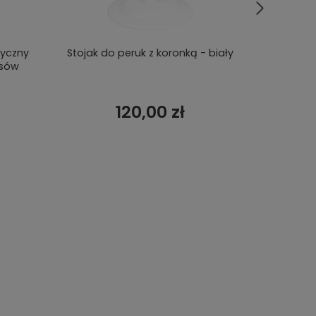
tyczny
Stojak do peruk z koronką - biały
Głowa do
osów
120,00 zł