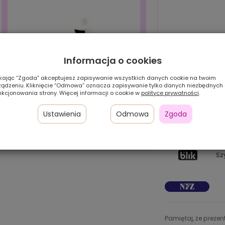
Informacja o cookies
ikając “Zgoda” akceptujesz zapisywanie wszystkich danych cookie na twoim
ządzeniu. Kliknięcie “Odmowa” oznacza zapisywanie tylko danych niezbędnych
nkcjonowania strony. Więcej informacji o cookie w
polityce prywatności
.
Ustawienia
Odmowa
Zgoda
Pł
24
w 
Zestaw HIT! (szampon+serum)
Sz
Pamiętaj, że preze