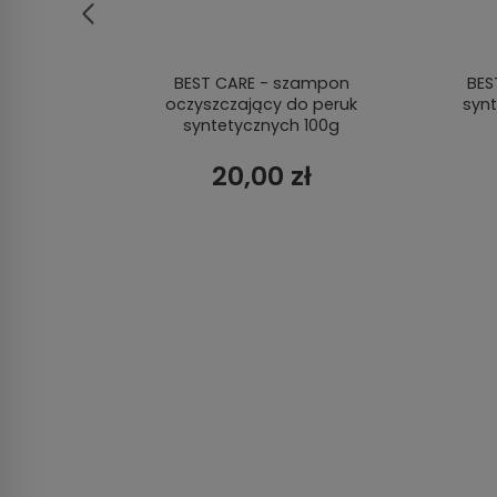
walna
BEST CARE - szampon
BES
oczyszczający do peruk
syn
syntetycznych 100g
20,00 zł