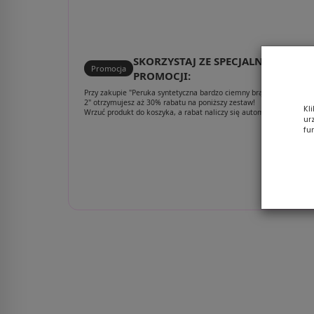
SKORZYSTAJ ZE SPECJALNEJ
Promocja
PROMOCJI:
Przy zakupie "Peruka syntetyczna bardzo ciemny brąz TIRAMISU #
2" otrzymujesz aż 30% rabatu na poniższy zestaw!
Kl
Wrzuć produkt do koszyka, a rabat naliczy się automatycznie.
ur
fu