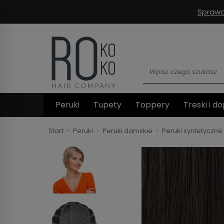
Sprawd
Wyszukaj
Peruki
Tupety
Toppery
Treski i do
Start
Peruki
Peruki damskie
Peruki syntetyczne