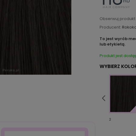
Obserwuj produkt:
Producent:
Rokok
To jest wyrób me
lub etykietą.
Produkt jest dostę
WYBIERZ KOLOR
830/28/30/4R
830/6/4
2