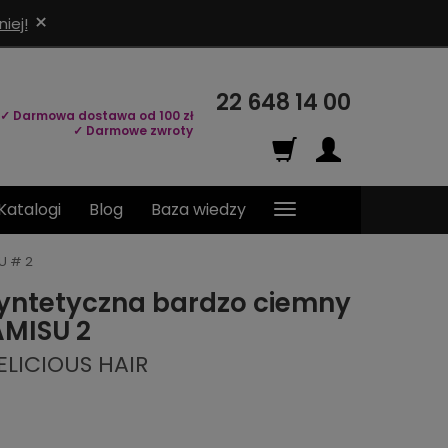
×
iej!
22 648 14 00
✓ Darmowa dostawa od 100 zł
✓ Darmowe zwroty
Katalogi
Blog
Baza wiedzy
U # 2
yntetyczna bardzo ciemny
AMISU 2
ELICIOUS HAIR