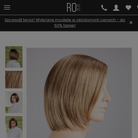
Sprawdź teraz! Wybrane modele w obniżonych cenach - do
×
50% taniej!