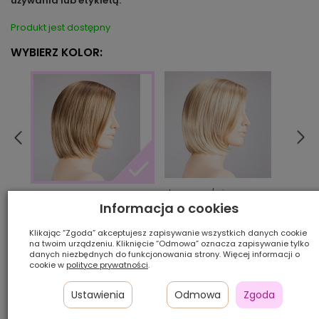
używania lub etykietą.
Produkt jest dostępny
WYBIERZ KOLOR:
champagne/mix
ches
sand/mix
Informacja o cookies
Klikając “Zgoda” akceptujesz zapisywanie wszystkich danych cookie
Ilość szt.:
na twoim urządzeniu. Kliknięcie “Odmowa” oznacza zapisywanie tylko
danych niezbędnych do funkcjonowania strony. Więcej informacji o
cookie w
polityce prywatności
.
1 300,00 zł
Ustawienia
Odmowa
Zgoda