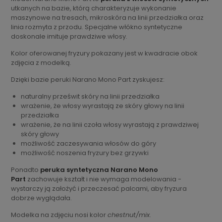
utkanych na bazie, którą charakteryzuje wykonanie
maszynowe na tresach, mikroskóra na linii przedziałka oraz
linia rozmyta z przodu. Specjalne włókno syntetyczne
doskonale imituje prawdziwe włosy.
Kolor oferowanej fryzury pokazany jest w kwadracie obok
zdjęcia z modelką.
Dzięki bazie peruki Narano Mono Part zyskujesz:
naturalny prześwit skóry na linii przedziałka
wrażenie, że włosy wyrastają ze skóry głowy na linii
przedziałka
wrażenie, że na linii czoła włosy wyrastają z prawdziwej
skóry głowy
możliwość zaczesywania włosów do góry
możliwość noszenia fryzury bez grzywki
Ponadto
peruka syntetyczna Narano Mono
Part
zachowuje kształt i nie wymaga modelowania -
wystarczy ją założyć i przeczesać palcami, aby fryzura
dobrze wyglądała.
Modelka na zdjęciu nosi kolor
chestnut/mix
.