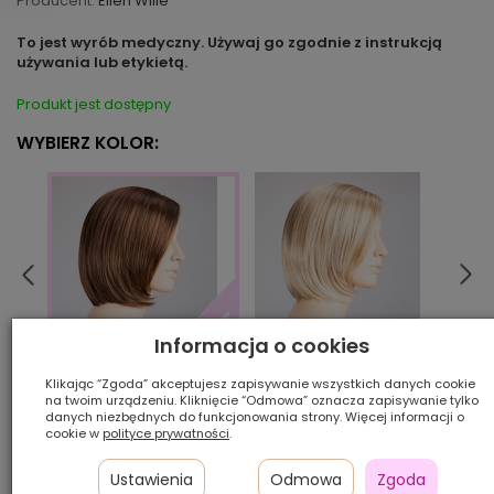
Producent:
Ellen Wille
To jest wyrób medyczny. Używaj go zgodnie z instrukcją
używania lub etykietą.
Produkt jest dostępny
WYBIERZ KOLOR:
Informacja o cookies
champagne/mix
ches
chocolatemulti/mix
Klikając “Zgoda” akceptujesz zapisywanie wszystkich danych cookie
na twoim urządzeniu. Kliknięcie “Odmowa” oznacza zapisywanie tylko
danych niezbędnych do funkcjonowania strony. Więcej informacji o
cookie w
polityce prywatności
.
Ilość szt.:
Ustawienia
Odmowa
Zgoda