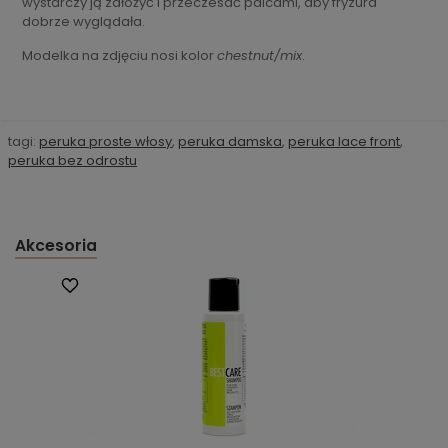
wystarczy ją założyć i przeczesać palcami, aby fryzura
dobrze wyglądała.
Modelka na zdjęciu nosi kolor
chestnut/mix
.
tagi:
peruka proste włosy
,
peruka damska
,
peruka lace front
,
peruka bez odrostu
Akcesoria