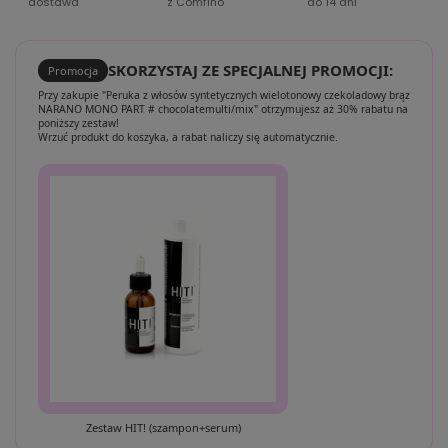
dostawa
z Comfino
do 14 dni
SKORZYSTAJ ZE SPECJALNEJ PROMOCJI:
Promocja
Przy zakupie "Peruka z włosów syntetycznych wielotonowy czekoladowy brąz
NARANO MONO PART # chocolatemulti/mix" otrzymujesz aż 30% rabatu na
poniższy zestaw!
Wrzuć produkt do koszyka, a rabat naliczy się automatycznie.
Zestaw HIT! (szampon+serum)