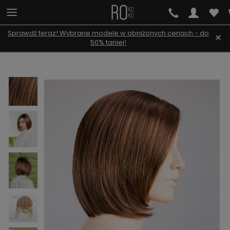
Sprawdź teraz! Wybrane modele w obniżonych cenach - do
×
50% taniej!