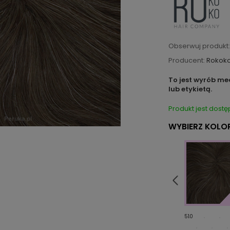
Obserwuj produkt:
Producent:
Rokok
To jest wyrób me
lub etykietą.
Produkt jest dostę
WYBIERZ KOLOR
610
710
510