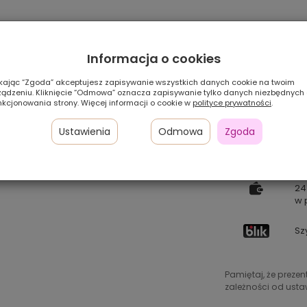
Informacja o cookies
ikając “Zgoda” akceptujesz zapisywanie wszystkich danych cookie na twoim
ządzeniu. Kliknięcie “Odmowa” oznacza zapisywanie tylko danych niezbędnych
nkcjonowania strony. Więcej informacji o cookie w
polityce prywatności
.
Ustawienia
Odmowa
Zgoda
Pł
24
w 
Sz
Pamiętaj, że preze
zależności od ustaw