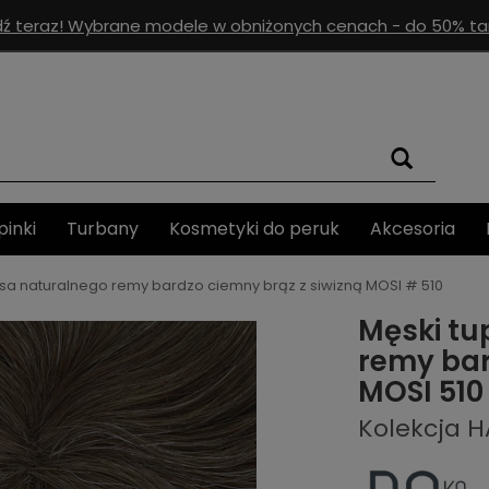
ź teraz! Wybrane modele w obniżonych cenach - do 50% tan
pinki
Turbany
Kosmetyki do peruk
Akcesoria
osa naturalnego remy bardzo ciemny brąz z siwizną MOSI # 510
Męski tu
remy bar
MOSI 510
Kolekcja H