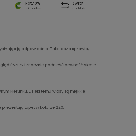
Raty 0%
Zwrot
z Comfino
do 14 dni
ycinając ją odpowiednio. Taka baza sprawia,
gląd fryzury i znacznie podnieść pewność siebie.
ym kierunku. Dzięki temu włosy są miękkie
prezentują tupet w kolorze 220.