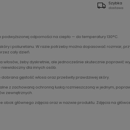
Szybka
dostawa
 o podwyższonej odporności na ciepło — do temperatury 130°C.
kóry i poliuretanu. W razie potrzeby można dopasować rozmiar, prz
przez cały dzień.
ia włosów, żeby dyskretnie, ale jednocześnie skutecznie poprawić wy
e niewidoczny dla innych osób.
dobrana gęstość włosa oraz prześwity prawdziwej skóry.
ralne z zachowaną ochronną łuską rozmieszczoną w jednym, poprawn
ków zewnętrznych.
 obok głównego zdjęcia oraz w nazwie produktu. Zdjęcia na główce 