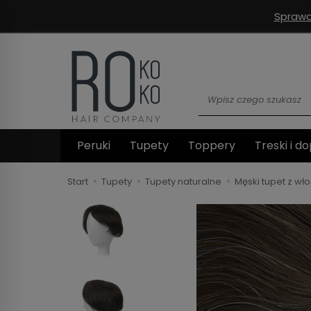
Sprawd
Wyszukaj
Peruki
Tupety
Toppery
Treski i do
Start
Tupety
Tupety naturalne
Męski tupet z wł