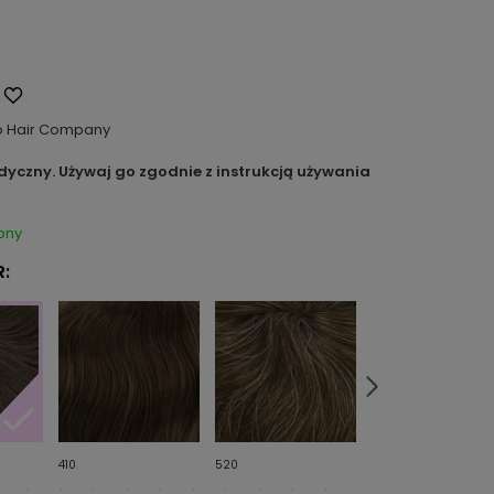
o Hair Company
dyczny. Używaj go zgodnie z instrukcją używania
pny
:
410
520
7ASH