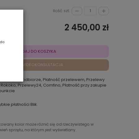
Ilość szt.:
2 450,00 zł
 do
DODAJ DO KOSZYKA
VIDEOKONSULTACJA
atność przy odbiorze, Płatność przelewem, Przelewy
 Rokoko, Przelewy24, Comfino, Płatność przy zakupie
punkcie
ybkie płatności Blik.
ntowany kolor może różnić się od rzeczywistego w
ień sprzętu, na którym jest wyświetlany.