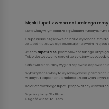
Męski tupet z włosa naturalnego remy
Siwe włosy w tym kolorze są włosami syntetycznymi
Uzupełnienie częściowe na bazie wykonanej z mikros
że tupet nie zsuwa się i pozostaje na swoim miejscu 
Atutem
tupetu Mosi
jest możliwość takiego przycięc
Takie dostosowanie sprawi, że założony tupet będzi
Całkowicie naturalny wygląd zapewnia odpowiednio 
Wykorzystane włosy to wysokiej jakości pasma natu
w dotyku i odporne na działanie szkodliwych czynni
Kolor oferowanego tupetu jest pokazany w kwadracie
Wymiary bazy: 21 x 18cm
Długość włosa: 12-14cm