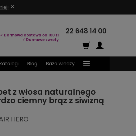
×
iej!
22 648 14 00
✓ Darmowa dostawa od 100 zł
✓ Darmowe zwroty
Katalogi
Blog
Baza wiedzy
pet z włosa naturalnego
dzo ciemny brąz z siwizną
AIR HERO