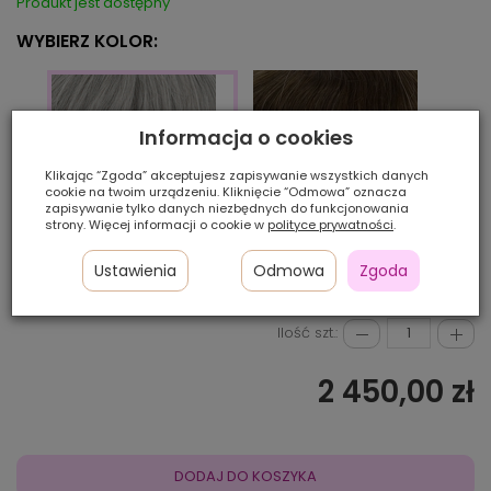
Produkt jest dostępny
WYBIERZ KOLOR:
Informacja o cookies
Klikając “Zgoda” akceptujesz zapisywanie wszystkich danych
cookie na twoim urządzeniu. Kliknięcie “Odmowa” oznacza
zapisywanie tylko danych niezbędnych do funkcjonowania
strony. Więcej informacji o cookie w
polityce prywatności
.
410
520
1B85
Ustawienia
Odmowa
Zgoda
Ilość szt.:
2 450,00 zł
DODAJ DO KOSZYKA