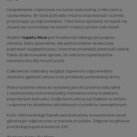
Uzupełnienie częściowe na bazie wykonanej z mikroskóry
i poliuretanu. W razie potrzeby można dopasować rozmiar,
przycinając ją odpowiednio. Taka baza sprawia, że tupet nie
zsuwa się i pozostaje na swoim miejscu przez cały dzień.
Atutem
tupetu Mosi
jest możliwość takiego przycięcia
włosów, żeby dyskretnie, ale jednocześnie skutecznie
poprawić wygląd fryzury i znacznie podnieść pewność siebie.
Takie dostosowanie sprawi, że założony tupet będzie
niewidoczny dla innych osób.
Całkowicie naturalny wygląd zapewnia odpowiednio
dobrana gęstość włosa oraz prześwity prawdziwej skóry.
Wykorzystane włosy to wysokiej jakości pasma naturalne
z zachowaną ochronną łuską rozmieszczoną w jednym,
poprawnym kierunku. Dzięki temu włosy są miękkie w dotyku
i odporne na działanie szkodliwych czynników zewnętrznych.
Kolor oferowanego tupetu jest pokazany w kwadracie obok
głównego zdjęcia oraz w nazwie produktu. Zdjęcia na główce
prezentują tupet w kolorze 220.