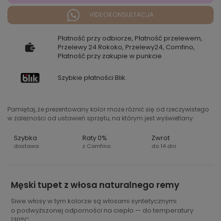
VIDEOKONSULTACJA
Płatność przy odbiorze, Płatność przelewem,
Przelewy 24 Rokoko, Przelewy24, Comfino,
Płatność przy zakupie w punkcie
Szybkie płatności Blik.
Pamiętaj, że prezentowany kolor może różnić się od rzeczywistego
w zależności od ustawień sprzętu, na którym jest wyświetlany.
Szybka
Raty 0%
Zwrot
dostawa
z Comfino
do 14 dni
Męski tupet z włosa naturalnego remy
Siwe włosy w tym kolorze są włosami syntetycznymi
o podwyższonej odporności na ciepło — do temperatury
130°C.