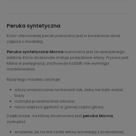
Peruka syntetyczna
Kolor oferowanej peruki pokazany jest w kwadracie obok
zdjęcia z modelką.
Peruka syntetyczna Morna
wykonana jest ze specjalnego
włókna, które doskonale imituje prawdziwe włosy. Fryzura jest
łatwa w pielęgnacji, zachowuje kształt i nie wymaga
modelowania.
Bazę tego modelu cechuje:
włosy umieszczane na tresach tak, żeby nie było widać
bazy
rozmyta przednia linia włosów
nieco większa gęstość w górnej części głowy
Dzięki bazie, na której zbudowana jest
peruka Morna
,
zyskujesz:
wrażenie, że na linii czoła włosy wyrastają z prawdziwej