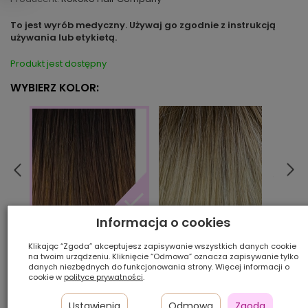
To jest wyrób medyczny. Używaj go zgodnie z instrukcją
używania lub etykietą.
Produkt jest dostępny
WYBIERZ KOLOR:
Informacja o cookies
16/22/23/8R
18/22
5/14/4R
Klikając “Zgoda” akceptujesz zapisywanie wszystkich danych cookie
na twoim urządzeniu. Kliknięcie “Odmowa” oznacza zapisywanie tylko
danych niezbędnych do funkcjonowania strony. Więcej informacji o
Ilość szt.:
cookie w
polityce prywatności
.
700,00 zł
Ustawienia
Odmowa
Zgoda