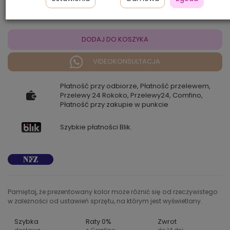
DODAJ DO KOSZYKA
VIDEOKONSULTACJA
Płatność przy odbiorze, Płatność przelewem,
Przelewy 24 Rokoko, Przelewy24, Comfino,
Płatność przy zakupie w punkcie
Szybkie płatności Blik.
Pamiętaj, że prezentowany kolor może różnić się od rzeczywistego
w zależności od ustawień sprzętu, na którym jest wyświetlany.
Szybka
Raty 0%
Zwrot