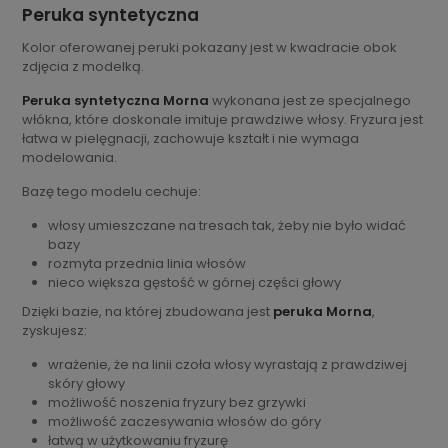
Peruka syntetyczna
Kolor oferowanej peruki pokazany jest w kwadracie obok
zdjęcia z modelką.
Peruka syntetyczna Morna
wykonana jest ze specjalnego
włókna, które doskonale imituje prawdziwe włosy. Fryzura jest
łatwa w pielęgnacji, zachowuje kształt i nie wymaga
modelowania.
Bazę tego modelu cechuje:
włosy umieszczane na tresach tak, żeby nie było widać
bazy
rozmyta przednia linia włosów
nieco większa gęstość w górnej części głowy
Dzięki bazie, na której zbudowana jest
peruka Morna
,
zyskujesz:
wrażenie, że na linii czoła włosy wyrastają z prawdziwej
skóry głowy
możliwość noszenia fryzury bez grzywki
możliwość zaczesywania włosów do góry
łatwą w użytkowaniu fryzurę