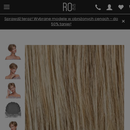
Sprawdź teraz! Wybrane modele w obniżonych cenach - do
×
50% taniej!