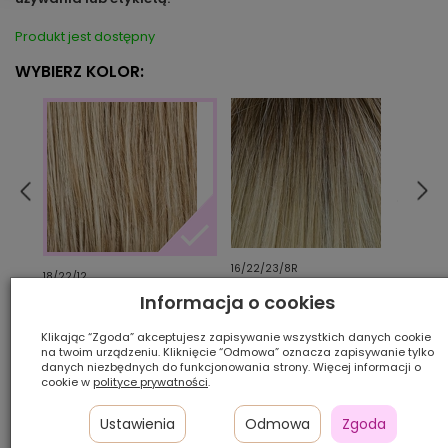
Produkt jest dostępny
WYBIERZ KOLOR:
16/22/23/8R
26/2
18/22/12
Informacja o cookies
Ilość szt.:
Klikając “Zgoda” akceptujesz zapisywanie wszystkich danych cookie
na twoim urządzeniu. Kliknięcie “Odmowa” oznacza zapisywanie tylko
danych niezbędnych do funkcjonowania strony. Więcej informacji o
700,00 zł
cookie w
polityce prywatności
.
Ustawienia
Odmowa
Zgoda