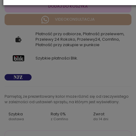
DODAJ DO KOSZYKA
VIDEOKONSULTACJA
Płatność przy odbiorze, Płatność przelewem,
Przelewy 24 Rokoko, Przelewy24, Comfino,
Płatność przy zakupie w punkcie
Szybkie płatności Blik.
Pamiętaj, że prezentowany kolor może różnić się od rzeczywistego
w zależności od ustawień sprzętu, na którym jest wyświetlany.
Szybka
Raty 0%
Zwrot
dostawa
z Comfino
do 14 dni