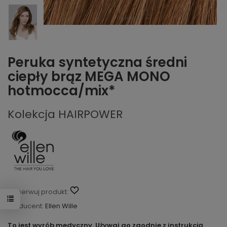
Peruka syntetyczna średni
ciepły brąz MEGA MONO
hotmocca/mix*
Kolekcja HAIRPOWER
Obserwuj produkt:
Producent:
Ellen Wille
To jest wyrób medyczny. Używaj go zgodnie z instrukcją