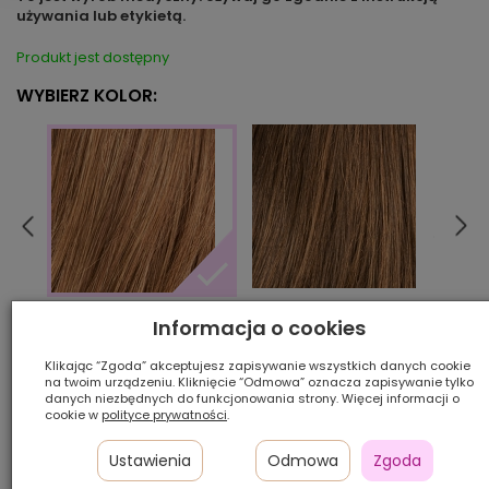
używania lub etykietą.
Produkt jest dostępny
WYBIERZ KOLOR:
chocolate/mix
espr
hotmocca/mix
Informacja o cookies
Klikając “Zgoda” akceptujesz zapisywanie wszystkich danych cookie
na twoim urządzeniu. Kliknięcie “Odmowa” oznacza zapisywanie tylko
Ilość szt.:
danych niezbędnych do funkcjonowania strony. Więcej informacji o
cookie w
polityce prywatności
.
1 750,00 zł
Ustawienia
Odmowa
Zgoda