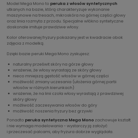
Model Mega Mono to
peruka z włosów syntetycznych
utkanych na bazie, którą charakteryzuje wykonanie
maszynowe na tresach, mikroskóra na górnej części głowy
oraz linia rozmyta z przodu. Specjalne włókno syntetyczne
doskonale imituje prawdziwe włosy.
Kolor oferowanej fryzury pokazany jest w kwadracie obok
zdjęcia z modelką.
Dzięki bazie peruki Mega Mono zyskujesz:
naturalny prześwit skóry na górze głowy
wrażenie, że włosy wyrastają ze skóry głowy
nieco mniejszą gęstość włosów w górnej części
możliwość zmiany uczesania (ułożenia górnej partii
włosów w różnych kierunkach)
wrażenie, że na linii czoła włosy wyrastają z prawdziwej
skóry głowy
możliwość zaczesywania włosów do góry
możliwość noszenia fryzury bez grzywki
Ponadto
peruka syntetyczna Mega Mono
zachowuje kształt
i nie wymaga modelowania - wystarczy ją założyć
i przeczesać palcami, aby fryzura dobrze wyglądała.