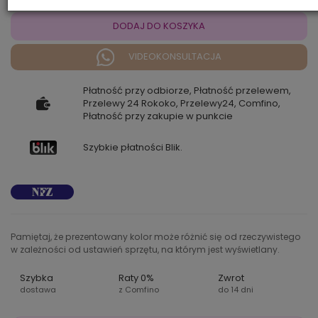
DODAJ DO KOSZYKA
VIDEOKONSULTACJA
Płatność przy odbiorze, Płatność przelewem,
Przelewy 24 Rokoko, Przelewy24, Comfino,
Płatność przy zakupie w punkcie
Szybkie płatności Blik.
Pamiętaj, że prezentowany kolor może różnić się od rzeczywistego
w zależności od ustawień sprzętu, na którym jest wyświetlany.
Szybka
Raty 0%
Zwrot
dostawa
z Comfino
do 14 dni