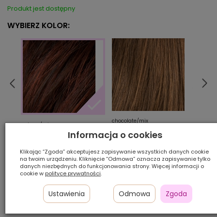
Produkt jest dostępny
WYBIERZ KOLOR:
chocolate/mix
espr
auburn/mix
Informacja o cookies
Klikając “Zgoda” akceptujesz zapisywanie wszystkich danych cookie
Ilość szt.:
na twoim urządzeniu. Kliknięcie “Odmowa” oznacza zapisywanie tylko
danych niezbędnych do funkcjonowania strony. Więcej informacji o
875,00 zł
cookie w
polityce prywatności
.
Ustawienia
Odmowa
Zgoda
Cena katalogowa:
1 750,00 zł
-50%