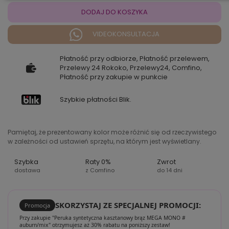
DODAJ DO KOSZYKA
VIDEOKONSULTACJA
Płatność przy odbiorze, Płatność przelewem,
Przelewy 24 Rokoko, Przelewy24, Comfino,
Płatność przy zakupie w punkcie
Szybkie płatności Blik.
Pamiętaj, że prezentowany kolor może różnić się od rzeczywistego
w zależności od ustawień sprzętu, na którym jest wyświetlany.
Szybka
Raty 0%
Zwrot
dostawa
z Comfino
do 14 dni
SKORZYSTAJ ZE SPECJALNEJ PROMOCJI:
Promocja
Przy zakupie "Peruka syntetyczna kasztanowy brąz MEGA MONO #
auburn/mix" otrzymujesz aż 30% rabatu na poniższy zestaw!