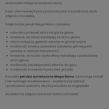
doskonale imituje prawdziwe włosy.
Kolor oferowanej fryzury pokazany jest w kwadracie obok
zdjęcia z modelką.
Dzięki bazie peruki Mega Mono zyskujesz:
naturalny prześwit skóry na górze głowy
wrażenie, że włosy wyrastają ze skóry głowy
nieco mniejszą gęstość włosów w górnej części
możliwość zmiany uczesania (ułożenia górnej partii
włosów w różnych kierunkach)
wrażenie, że na linii czoła włosy wyrastają z prawdziwej
skóry głowy
możliwość zaczesywania włosów do góry
możliwość noszenia fryzury bez grzywki
Ponadto
peruka syntetyczna Mega Mono
zachowuje kształt
i nie wymaga modelowania - wystarczy ją założyć
i przeczesać palcami, aby fryzura dobrze wyglądała.
Modelka na zdjęciu nosi kolor
tobacco/rooted
.